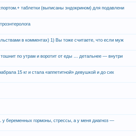
 спортом.+ таблетки (выписаны эндокрином) для подавлени
строэнтеролога
льствами в комментах) 1) Вы тоже считаете, что если муж
 тошнит по утрам и воротит от еды … детальнее — внутри
 набрала 15 кг и стала «аппетитной» девушкой и до сих
к. у беременных гормоны, стрессы, а у меня диагноз —