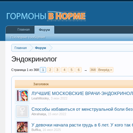
Главная
Форум
Последние сообщения
Главная
Форум
Эндокринолог
Страница 1 из 368
1
2
3
4
5
6
→
368
Вперёд >
Заголовок
ЛУЧШИЕ МОСКОВСКИЕ ВРАЧИ-ЭНДОКРИНО
LeahMosley
,
3 июн 2022
Способы избавиться от менструальной боли без 
Abrahaiqa
,
15 июл 2022
У девочки начала расти грудь в 6 лет. У кого та
Buffka
,
16 июл 2025