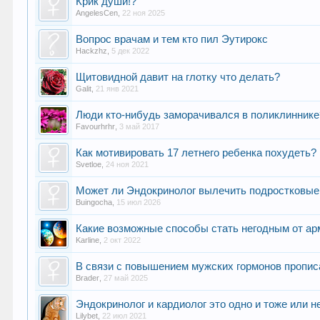
Крик души!?
AngelesCen
,
22 ноя 2025
Вопрос врачам и тем кто пил Эутирокс
Hackzhz
,
5 дек 2022
Щитовидной давит на глотку что делать?
Galit
,
21 янв 2021
Люди кто-нибудь заморачивался в поликлиннике
Favourhrhr
,
3 май 2017
Как мотивировать 17 летнего ребенка похудеть?
Svetloe
,
24 ноя 2021
Может ли Эндокринолог вылечить подростковы
Buingocha
,
15 июл 2026
Какие возможные способы стать негодным от ар
Karline
,
2 окт 2022
В связи с повышением мужских гормонов пропис
Brader
,
27 май 2025
Эндокринолог и кардиолог это одно и тоже или н
Lilybet
,
22 июл 2021