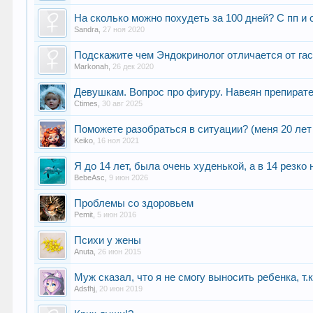
На сколько можно похудеть за 100 дней? С пп и
Sandra
,
27 ноя 2020
Подскажите чем Эндокринолог отличается от га
Markonah
,
26 дек 2020
Девушкам. Вопрос про фигуру. Навеян препирате
Ctimes
,
30 авг 2025
Поможете разобраться в ситуации? (меня 20 лет
Keiko
,
16 ноя 2021
Я до 14 лет, была очень худенькой, а в 14 резко
BebeAsc
,
9 июн 2026
Проблемы со здоровьем
Pemit
,
5 июн 2016
Психи у жены
Anuta
,
26 июн 2015
Муж сказал, что я не смогу выносить ребенка, т.
Adsfhj
,
20 июн 2019