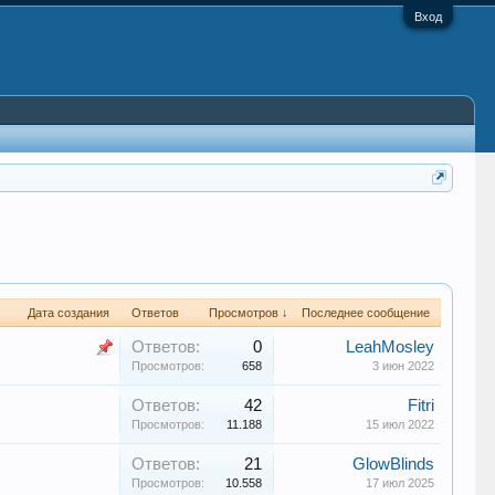
Вход
Дата создания
Ответов
Просмотров ↓
Последнее сообщение
Ответов:
0
LeahMosley
Просмотров:
658
3 июн 2022
Ответов:
42
Fitri
Просмотров:
11.188
15 июл 2022
Ответов:
21
GlowBlinds
Просмотров:
10.558
17 июл 2025