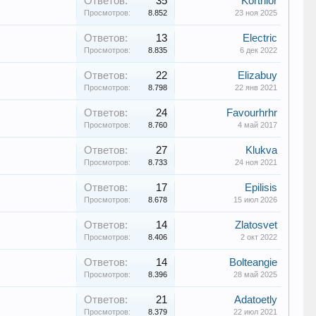
Ответов:
35
Kortnior
Просмотров:
8.852
23 ноя 2025
Ответов:
13
Electric
Просмотров:
8.835
6 дек 2022
Ответов:
22
Elizabuy
Просмотров:
8.798
22 янв 2021
Ответов:
24
Favourhrhr
Просмотров:
8.760
4 май 2017
Ответов:
27
Klukva
Просмотров:
8.733
24 ноя 2021
Ответов:
17
Epilisis
Просмотров:
8.678
15 июл 2026
Ответов:
14
Zlatosvet
Просмотров:
8.406
2 окт 2022
Ответов:
14
Bolteangie
Просмотров:
8.396
28 май 2025
Ответов:
21
Adatoetly
Просмотров:
8.379
22 июл 2021