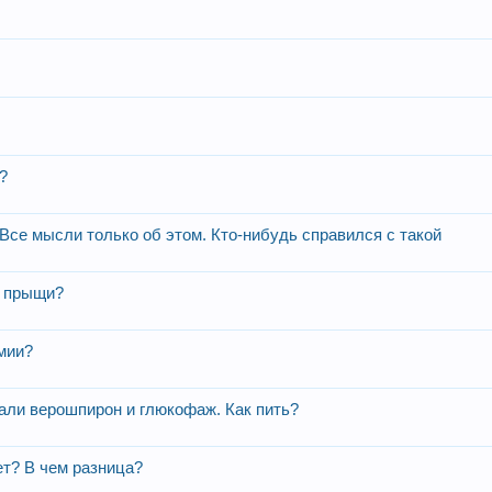
?
 Все мысли только об этом. Кто-нибудь справился с такой
е прыщи?
мии?
али верошпирон и глюкофаж. Как пить?
ет? В чем разница?