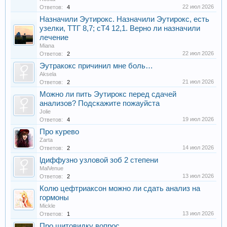
22 июл 2026
Ответов:
4
Назначили Эутирокс. Назначили Эутирокс, есть
узелки, ТТГ 8,7; сТ4 12,1. Верно ли назначили
лечение
Miana
22 июл 2026
Ответов:
2
Эутракокс причинил мне боль…
Aksela
21 июл 2026
Ответов:
2
Можно ли пить Эутирокс перед сдачей
анализов? Подскажите пожауйста
Jolie
19 июл 2026
Ответов:
4
Про курево
Zarta
14 июл 2026
Ответов:
2
lдиффузно узловой зоб 2 степени
MalVenue
13 июл 2026
Ответов:
2
Колю цефтриаксон можно ли сдать анализ на
гормоны
Mickle
13 июл 2026
Ответов:
1
Про щитовидку вопрос