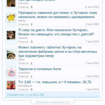
Christine
11 июл 2026
Ответов:
5
Препараты гормонов достинекс и Эутирокс кому
назначали, можно ли принимать одновременно
Mikela
8 июл 2026
Ответов:
2
Я сижу на диете. Мне назначили Эутирокс.
Можно ли совмещать это лекарство с диетой?
Robertlf
7 июл 2026
Ответов:
3
Может повлиять таблетки Эутирокс на
увеличение фибромы матки и на сбои месячных
при эндометрии гипер
Aidan
2 июл 2026
Ответов:
1
Тироксин и головные боли
AutoKathy
2 июл 2026
Ответов:
1
Ттг 3,68 — т.е. повышен, а т 4 понижен- 36,70.
MendiMendi
1 июл 2026
Ответов:
5
Показано тем: с 1 по 20 из 798.
Настройки отображения тем