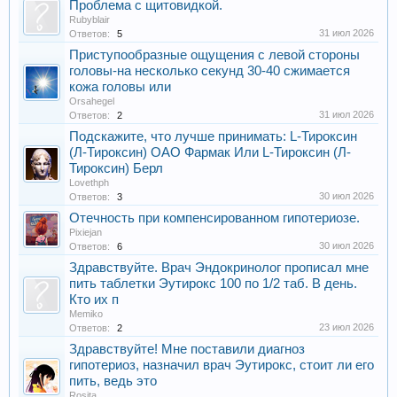
Проблема с щитовидкой.
Rubyblair
31 июл 2026
Ответов:
5
Приступообразные ощущения с левой стороны
головы-на несколько секунд 30-40 сжимается
кожа головы или
Orsahegel
31 июл 2026
Ответов:
2
Подскажите, что лучше принимать: L-Тироксин
(Л-Тироксин) ОАО Фармак Или L-Тироксин (Л-
Тироксин) Берл
Lovethph
30 июл 2026
Ответов:
3
Отечность при компенсированном гипотериозе.
Pixiejan
30 июл 2026
Ответов:
6
Здравствуйте. Врач Эндокринолог прописал мне
пить таблетки Эутирокс 100 по 1/2 таб. В день.
Кто их п
Memiko
23 июл 2026
Ответов:
2
Здравствуйте! Мне поставили диагноз
гипотериоз, назначил врач Эутирокс, стоит ли его
пить, ведь это
Rosita