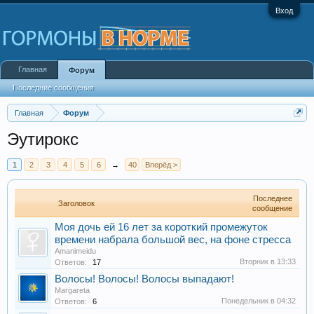
Вход
Главная
Форум
Последние сообщения
Главная
Форум
Эутирокс
1
2
3
4
5
6
→
40
Вперёд >
Последнее
Заголовок
сообщение
Моя дочь ей 16 лет за короткий промежуток
времени набрала большой вес, на фоне стресса
Amanimeidu
Вторник в 13:33
Ответов:
17
Волосы! Волосы! Волосы выпадают!
Margareta
Понедельник в 04:32
Ответов:
6