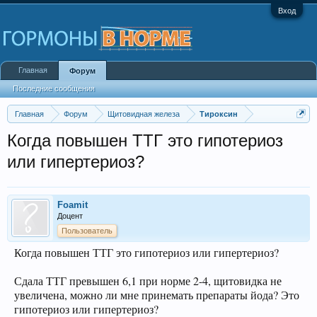
Вход
Главная
Форум
Последние сообщения
Главная
Форум
Щитовидная железа
Тироксин
Когда повышен ТТГ это гипотериоз
или гипертериоз?
Foamit
Доцент
Пользователь
Когда повышен ТТГ это гипотериоз или гипертериоз?
Сдала ТТГ превышен 6,1 при норме 2-4, щитовидка не
увеличена, можно ли мне принемать препараты йода? Это
гипотериоз или гипертериоз?