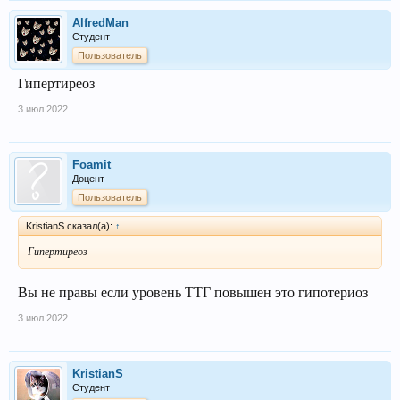
AlfredMan
Студент
Пользователь
Гипертиреоз
3 июл 2022
Foamit
Доцент
Пользователь
KristianS сказал(а):
↑
Гипертиреоз
Вы не правы если уровень ТТГ повышен это гипотериоз
3 июл 2022
KristianS
Студент