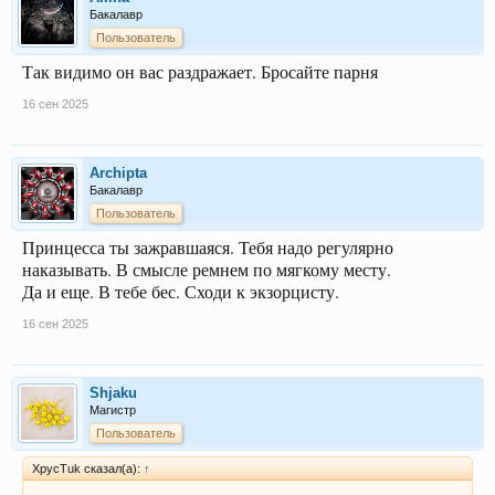
Бакалавр
Пользователь
Так видимо он вас раздражает. Бросайте парня
16 сен 2025
Archipta
Бакалавр
Пользователь
Принцесса ты зажравшаяся. Тебя надо регулярно
наказывать. В смысле ремнем по мягкому месту.
Да и еще. В тебе бес. Сходи к экзорцисту.
16 сен 2025
Shjaku
Магистр
Пользователь
XpycTuk сказал(а):
↑