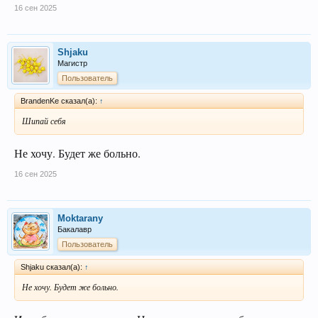
16 сен 2025
Shjaku
Магистр
Пользователь
BrandenKe сказал(а):
↑
Шипай себя
Не хочу. Будет же больно.
16 сен 2025
Moktarany
Бакалавр
Пользователь
Shjaku сказал(а):
↑
Не хочу. Будет же больно.