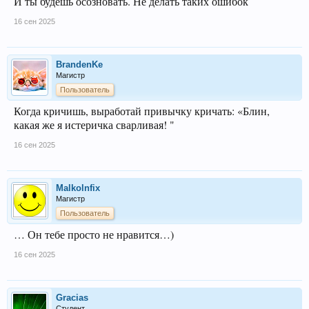
И ты будешь осозновать. Не делать таких ошибок
16 сен 2025
BrandenKe
Магистр
Пользователь
Когда кричишь, выработай привычку кричать: «Блин,
какая же я истеричка сварливая! "
16 сен 2025
Malkolnfix
Магистр
Пользователь
… Он тебе просто не нравится…)
16 сен 2025
Gracias
Студент