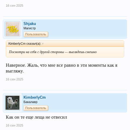
16 сен 2025
Shjaku
Магистр
Пользователь
KimberlyCm сказал(а):
↑
Посмотри на себя с другой стороны — выглядешь смешно
Наверное. Жаль, что мне все равно в эти моменты как я
выгляжу.
16 сен 2025
KimberlyCm
Бакалавр
Пользователь
Как он те еще леща не отвесил
16 сен 2025