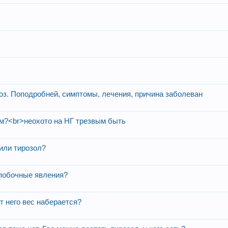
еоз. Поподробней, симптомы, лечения, причина заболеван
м?<br>неохото на НГ трезвым быть
или тирозол?
 побочные явления?
т него вес наберается?