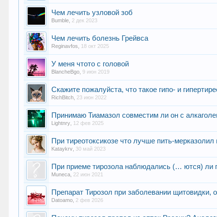
Чем лечить узловой зоб
Bumble
,
2 дек 2023
Чем лечить болезнь Грейвса
Reginavfos
,
18 окт 2025
У меня чтото с головой
BlancheBgo
,
9 июн 2019
Скажите пожалуйста, что такое гипо- и гипертир
RichBitch
,
23 июн 2022
Принимаю Тиамазол совместим ли он с алкаголе
Lightnry
,
12 фев 2025
При тиреотоксикозе что лучше пить-мерказолил 
Kataykrv
,
30 май 2023
При приеме тирозола наблюдались (… ются) ли
Muneca
,
22 июн 2021
Препарат Тирозол при заболевании щитовидки, о
Datoamo
,
2 фев 2026