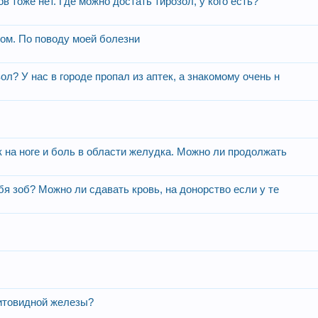
в тоже нет. Где можно достать тирозол, у кого есть?
ом. По поводу моей болезни
л? У нас в городе пропал из аптек, а знакомому очень н
 на ноге и боль в области желудка. Можно ли продолжать
бя зоб? Можно ли сдавать кровь, на донорство если у те
щитовидной железы?