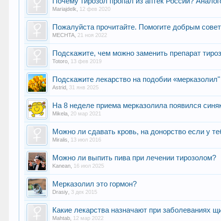
Почему тирозол пропал из аптек России? Аналого
Mariajdelk
,
12 фев 2020
Пожалуйста прочитайте. Помогите добрым совет
MECHTA
,
21 ноя 2022
Подскажите, чем можно заменить препарат тирозо
Totoro
,
13 фев 2019
Подскажите лекарство на подобии «мерказолил"
Astrid
,
31 янв 2025
На 8 неделе приема мерказолила появился синяк
Mikela
,
20 мар 2021
Можно ли сдавать кровь, на донорство если у те
Miralis
,
13 июл 2016
Можно ли выпить пива при лечении тирозолом?
Kanean
,
16 июл 2025
Мерказолил это гормон?
Drasiy
,
3 дек 2015
Какие лекарства назначают при заболеваниях 
Mahtab
,
12 мар 2022