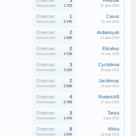
Ответов:
5
Redhulk
Просмотров:
1.723
12 фев 2020
Ответов:
1
Casus
Просмотров:
5.745
21 ноя 2022
Ответов:
2
Ardiansyah
Просмотров:
1.690
13 фев 2019
Ответов:
2
Elizabuy
Просмотров:
4.738
31 янв 2025
Ответов:
3
Cyclotimia
Просмотров:
3.233
20 мар 2021
Ответов:
2
Jacobmay
Просмотров:
5.598
13 июл 2016
Ответов:
4
RoderickB
Просмотров:
6.789
17 июл 2025
Ответов:
3
Tanya
Просмотров:
2.476
3 дек 2015
Ответов:
8
Mirka
Просмотров:
1.534
12 мар 2022