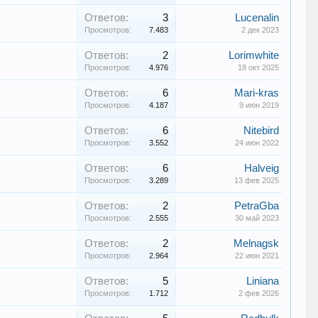
Ответов:
3
Lucenalin
Просмотров:
7.483
2 дек 2023
Ответов:
2
Lorimwhite
Просмотров:
4.976
18 окт 2025
Ответов:
6
Mari-kras
Просмотров:
4.187
9 июн 2019
Ответов:
6
Nitebird
Просмотров:
3.552
24 июн 2022
Ответов:
6
Halveig
Просмотров:
3.289
13 фев 2025
Ответов:
2
PetraGba
Просмотров:
2.555
30 май 2023
Ответов:
2
Melnagsk
Просмотров:
2.964
22 июн 2021
Ответов:
5
Liniana
Просмотров:
1.712
2 фев 2026