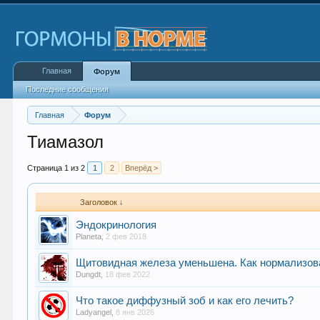
Главная
Форум
Последние сообщения
Главная
Форум
Тиамазол
Страница 1 из 2
1
2
Вперёд >
Заголовок ↓
Эндокринология
Planeta
,
2 фев 2018
Щитовидная железа уменьшена. Как нормализов
Dungdt
,
18 фев 2022
Что такое диффузный зоб и как его лечить?
Ladyangel
,
8 янв 2026