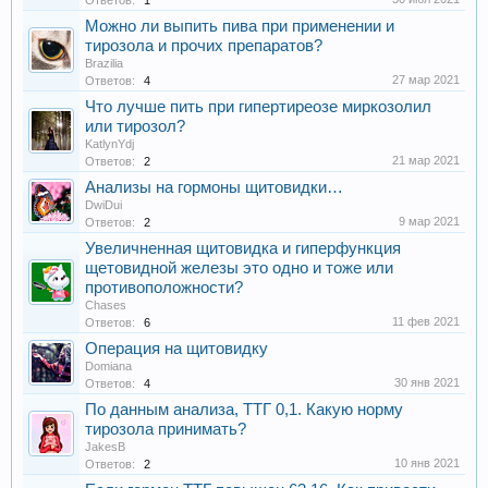
Ответов:
1
Можно ли выпить пива при применении и
тирозола и прочих препаратов?
Brazilia
27 мар 2021
Ответов:
4
Что лучше пить при гипертиреозе миркозолил
или тирозол?
KatlynYdj
21 мар 2021
Ответов:
2
Анализы на гормоны щитовидки…
DwiDui
9 мар 2021
Ответов:
2
Увеличненная щитовидка и гиперфункция
щетовидной железы это одно и тоже или
противоположности?
Chases
11 фев 2021
Ответов:
6
Операция на щитовидку
Domiana
30 янв 2021
Ответов:
4
По данным анализа, ТТГ 0,1. Какую норму
тирозола принимать?
JakesB
10 янв 2021
Ответов:
2