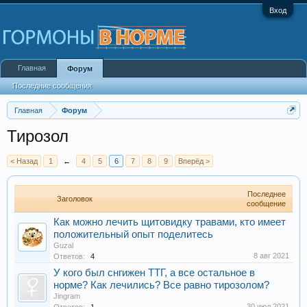
Вход
Главная
Форум
Последние сообщения
Главная
Форум
Тирозол
< Назад
1
←
4
5
6
7
8
9
Вперёд >
Последнее
Заголовок
сообщение
Как можно лечить щитовидку травами, кто имеет
положительный опыт поделитесь
Guzal
8 авг 2021
Ответов:
4
У кого был снгижен ТТГ, а все остальное в
норме? Как лечились? Все равно тирозолом?
Jingram
30 июл 2021