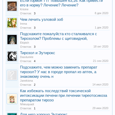
Если гормон ТТГ повышен 63,16. Как привести
его в норму? Лечение? Лечение?
Krisine
8 дек 2020
Ответов:
3
Чем лечить узловой зоб
Innna
1 дек 2020
Ответов:
3
Подскажите пожалуйста кто сталкивался с
Тирозолом? Проблемы с щитовидной,
Ekipish
18 окт 2020
Ответов:
3
Тирозол и Эутирокс
Dasdunkle
21 сен 2020
Ответов:
4
Подскажите, чем можно заменить препарат
тирозол? У нас в городе пропал из аптек, а
знакомому очень н
Janekiona
14 июл 2020
Ответов:
2
Как избежать последствий токсической
интоксикации печени при лечении тиреотосикоза
препаратом тирозо
Nhieuquadi
29 июн 2020
Ответов:
1
Для чего хорошо Эутирокс