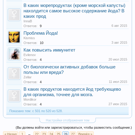
В каких морепродуктах (кроме морской капусты)
нахолдится самое высокое содержание йода? В
каких прод
InnaB
6 авг 2015
Ответов:
9
Проблема Йода!
Kismiss
3 авг 2015
Ответов:
10
Как повысить иммунитет
Evilenov
20 июл 2015
Ответов:
4
От биологически активных добавок больше
пользы или вреда?
Zellar
11 июл 2015
Ответов:
4
В каких продуктов находится йод требующево
для организма, точнее для мозга.
Mordikor
27 июн 2015
Ответов:
4
Показано тем: с 501 по 520 из 528.
Настройки отображения тем
(Вы должны войти или зарегистрироваться, чтобы разместить сообщение.)
< Назад
1
←
22
23
24
25
26
27
Вперёд >