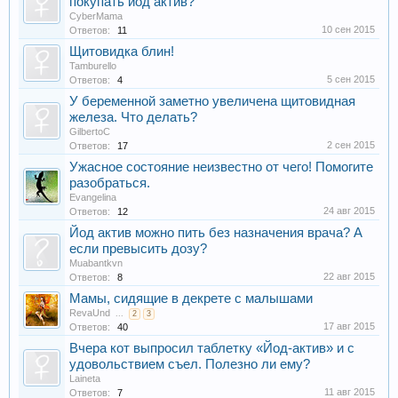
покупать йод актив?
CyberMama
10 сен 2015
Ответов:
11
Щитовидка блин!
Tamburello
5 сен 2015
Ответов:
4
У беременной заметно увеличена щитовидная
железа. Что делать?
GilbertoC
2 сен 2015
Ответов:
17
Ужасное состояние неизвестно от чего! Помогите
разобраться.
Evangelina
24 авг 2015
Ответов:
12
Йод актив можно пить без назначения врача? А
если превысить дозу?
Muabantkvn
22 авг 2015
Ответов:
8
Мамы, сидящие в декрете с малышами
RevaUnd
...
2
3
17 авг 2015
Ответов:
40
Вчера кот выпросил таблетку «Йод-актив» и с
удовольствием съел. Полезно ли ему?
Laineta
11 авг 2015
Ответов:
7