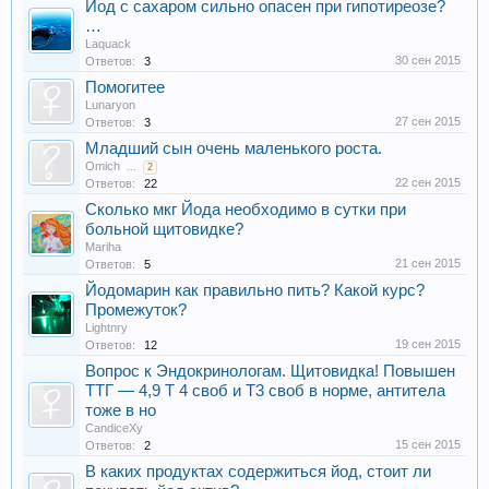
Йод с сахаром сильно опасен при гипотиреозе?
…
Laquack
30 сен 2015
Ответов:
3
Помогитее
Lunaryon
27 сен 2015
Ответов:
3
Младший сын очень маленького роста.
Omich
...
2
22 сен 2015
Ответов:
22
Сколько мкг Йода необходимо в сутки при
больной щитовидке?
Mariha
21 сен 2015
Ответов:
5
Йодомарин как правильно пить? Какой курс?
Промежуток?
Lightnry
19 сен 2015
Ответов:
12
Вопрос к Эндокринологам. Щитовидка! Повышен
ТТГ — 4,9 Т 4 своб и Т3 своб в норме, антитела
тоже в но
CandiceXy
15 сен 2015
Ответов:
2
В каких продуктах содержиться йод, стоит ли