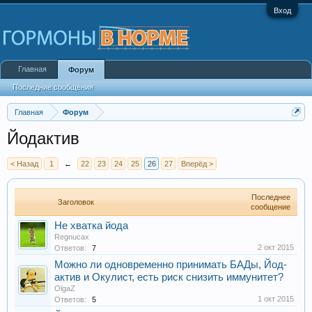
Вход
Главная
Форум
Последние сообщения
Главная
Форум
Йодактив
< Назад
1
←
22
23
24
25
26
27
Вперёд >
Последнее
Заголовок
сообщение
Не хватка йода
Regnucax
2 окт 2015
Ответов:
7
Можно ли одновременно принимать БАДы, Йод-
актив и Окулист, есть риск снизить иммунитет?
OlgaZ
1 окт 2015
Ответов:
5