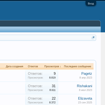
Вход
Дата создания
Ответов
Просмотров ↓
Последнее сообщение
Ответов:
9
Pagetz
Просмотров:
8.819
8 апр 2023
Ответов:
31
Rishakani
Просмотров:
8.611
8 июл 2023
Ответов:
22
Elizaveta
Просмотров:
8.372
23 сен 2025