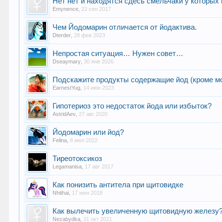
Нет нет и находятся сдесь смельчаки у которых 
Emynence
,
22 сен 2017
Чем Йодомарин отличается от йодактива.
Dterder
,
28 фев 2023
Непростая ситуация… Нужен совет…
Dseaymary
,
30 янв 2026
Подскажите продукты содержащие йод (кроме м
EarnestYug
,
14 июн 2023
Гипотериоз это недостаток йода или избыток?
AstridAev
,
27 авг 2020
Йодомарин или йод?
Felina
,
8 июл 2022
Тиреотоксикоз
Legamanisa
,
17 авг 2017
Как понизить антитела при щитовидке
Nhithai
,
17 июн 2018
Как вылечить увеличенную щитовидную железу
Nezabydka
,
31 окт 2021