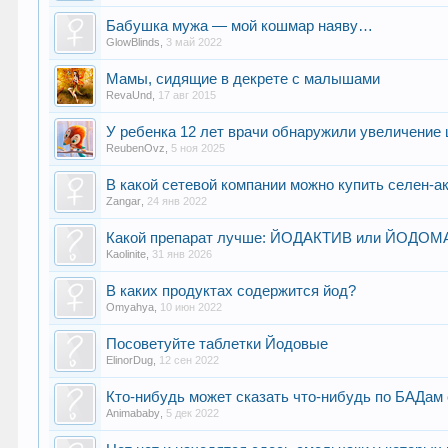
Бабушка мужа — мой кошмар наяву…
GlowBlinds
,
3 май 2022
Мамы, сидящие в декрете с малышами
RevaUnd
,
17 авг 2015
У ребенка 12 лет врачи обнаружили увеличение
ReubenOvz
,
5 ноя 2025
В какой сетевой компании можно купить селен-а
Zangar
,
24 янв 2022
Какой препарат лучше: ЙОДАКТИВ или ЙОДО
Kaolinite
,
31 янв 2026
В каких продуктах содержится йод?
Omyahya
,
10 июн 2022
Посоветуйте таблетки Йодовые
ElinorDug
,
12 сен 2022
Кто-нибудь может сказать что-нибудь по БАДам
Animababy
,
5 дек 2022