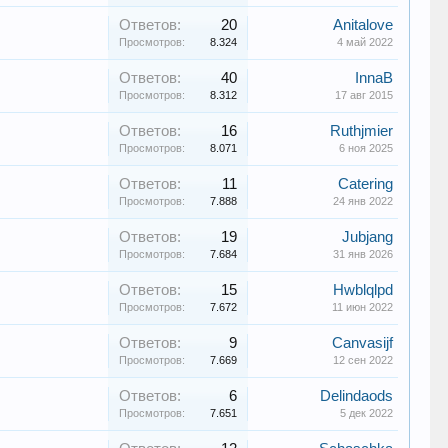
Ответов:
20
Anitalove
Просмотров:
8.324
4 май 2022
Ответов:
40
InnaB
Просмотров:
8.312
17 авг 2015
Ответов:
16
Ruthjmier
Просмотров:
8.071
6 ноя 2025
Ответов:
11
Catering
Просмотров:
7.888
24 янв 2022
Ответов:
19
Jubjang
Просмотров:
7.684
31 янв 2026
Ответов:
15
Hwblqlpd
Просмотров:
7.672
11 июн 2022
Ответов:
9
Canvasijf
Просмотров:
7.669
12 сен 2022
Ответов:
6
Delindaods
Просмотров:
7.651
5 дек 2022