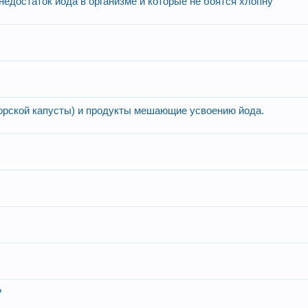
недостаток йода в организме и которые не боятся хлопну
орской капусты) и продукты мешающие усвоению йода.
?