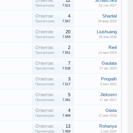
Ответов:
12
Schaschka
Просмотров:
7.621
22 сен 2017
Ответов:
4
Shantal
Просмотров:
7.567
28 фев 2023
Ответов:
20
Liushuang
Просмотров:
7.559
30 янв 2026
Ответов:
2
Rieil
Просмотров:
7.551
14 июн 2023
Ответов:
7
Gaulata
Просмотров:
7.539
27 авг 2020
Ответов:
3
Priopaih
Просмотров:
7.517
9 июл 2022
Ответов:
5
Jleksern
Просмотров:
7.491
17 авг 2017
Ответов:
4
Giwta
Просмотров:
7.469
17 июн 2018
Ответов:
13
Rohanya
Просмотров:
7.459
1 ноя 2021