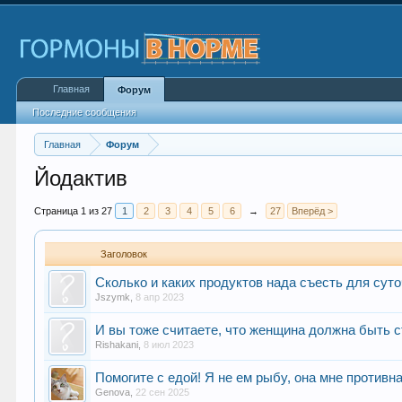
Главная
Форум
Последние сообщения
Главная
Форум
Йодактив
Страница 1 из 27
1
2
3
4
5
6
→
27
Вперёд >
Заголовок
Сколько и каких продуктов нада съесть для сут
Jszymk
,
8 апр 2023
И вы тоже считаете, что женщина должна быть 
Rishakani
,
8 июл 2023
Помогите с едой! Я не ем рыбу, она мне противн
Genova
,
22 сен 2025