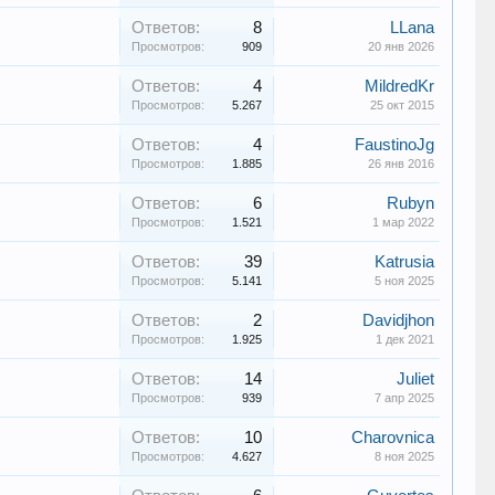
Ответов:
8
LLana
Просмотров:
909
20 янв 2026
Ответов:
4
MildredKr
Просмотров:
5.267
25 окт 2015
Ответов:
4
FaustinoJg
Просмотров:
1.885
26 янв 2016
Ответов:
6
Rubyn
Просмотров:
1.521
1 мар 2022
Ответов:
39
Katrusia
Просмотров:
5.141
5 ноя 2025
Ответов:
2
Davidjhon
Просмотров:
1.925
1 дек 2021
Ответов:
14
Juliet
Просмотров:
939
7 апр 2025
Ответов:
10
Charovnica
Просмотров:
4.627
8 ноя 2025