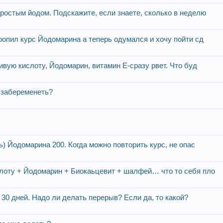
ростым йодом. Подскажите, если знаете, сколько в неделю
ропил курс Йодомарина а теперь одумался и хочу пойти сд
ивую кислоту, Йодомарин, витамин Е-сразу рвет. Что буд
 забеременеть?
ь) Йодомарина 200. Когда можно повторить курс, не опас
лоту + Йодомарин + Биокаьцевит + шалфей… что то себя пло
0 дней. Надо ли делать перерыв? Если да, то какой?