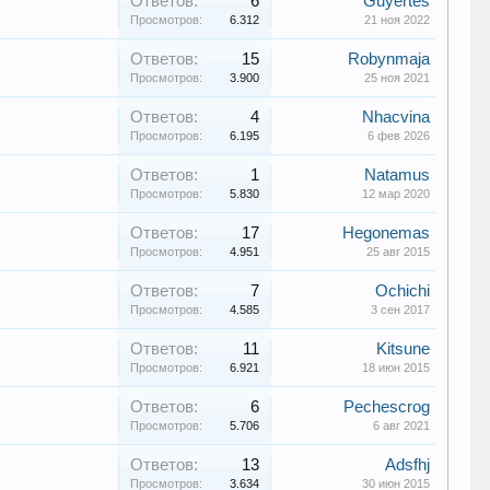
Ответов:
6
Guyertes
Просмотров:
6.312
21 ноя 2022
Ответов:
15
Robynmaja
Просмотров:
3.900
25 ноя 2021
Ответов:
4
Nhacvina
Просмотров:
6.195
6 фев 2026
Ответов:
1
Natamus
Просмотров:
5.830
12 мар 2020
Ответов:
17
Hegonemas
Просмотров:
4.951
25 авг 2015
Ответов:
7
Ochichi
Просмотров:
4.585
3 сен 2017
Ответов:
11
Kitsune
Просмотров:
6.921
18 июн 2015
Ответов:
6
Pechescrog
Просмотров:
5.706
6 авг 2021
Ответов:
13
Adsfhj
Просмотров:
3.634
30 июн 2015