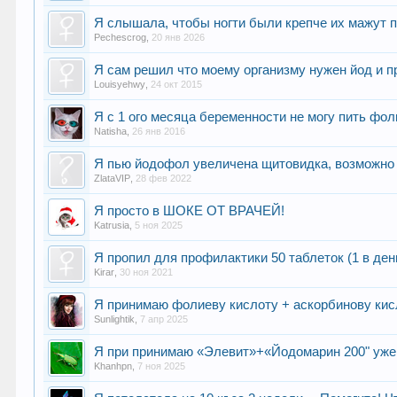
Я слышала, чтобы ногти были крепче их мажут п
Pechescrog
,
20 янв 2026
Я сам решил что моему организму нужен йод и п
Louisyehwy
,
24 окт 2015
Я с 1 ого месяца беременности не могу пить фол
Natisha
,
26 янв 2016
Я пью йодофол увеличена щитовидка, возможно
ZlataVIP
,
28 фев 2022
Я просто в ШОКЕ ОТ ВРАЧЕЙ!
Katrusia
,
5 ноя 2025
Я пропил для профилактики 50 таблеток (1 в ден
Kirar
,
30 ноя 2021
Я принимаю фолиеву кислоту + аскорбинову кис
Sunlightik
,
7 апр 2025
Я при принимаю «Элевит»+«Йодомарин 200" уже 3
Khanhpn
,
7 ноя 2025