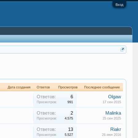
Вход
Дата создания
Ответов
Просмотров
Последнее сообщение
Ответов:
6
Olgaw
Просмотров:
991
17 сен 2015
Ответов:
2
Malinka
Просмотров:
4.575
25 сен 2025
Ответов:
13
Riakr
Просмотров:
5.527
26 июн 2016