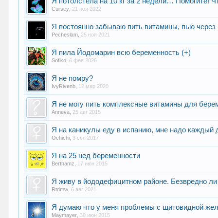
Я потолстела на 10 кг за 2 недели… Помогите! Ч
Cursey
,
21 ноя 2022
Я постоянно забываю пить витамины, пью через
Pecheslam
,
25 ноя 2021
Я пила Йодомарин всю беременность (+)
Sofiko
,
6 фев 2026
Я не помру?
IvyRivenb
,
12 мар 2020
Я не могу пить комплексные витамины для бере
Anneva
,
25 авг 2015
Я на каникулы еду в испанию, мне надо каждый 
Ochichi
,
3 сен 2017
Я на 25 нед беременности
Berthamz
,
17 июн 2015
Я живу в йододефицитном районе. Безвредно л
Rtdmw
,
6 авг 2021
Я думаю что у меня проблемы с щитовидной жел
Maymayer
,
30 июн 2015