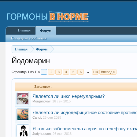
Главная
Форум
Последние сообщения
Главная
Форум
Йодомарин
Страница 1 из 114
1
2
3
4
5
6
→
114
Вперёд >
Заголовок ↓
Является ли цикл нерегулярным?
Morganolow
,
16 сен 2015
Является ли йододефицитное состояние противо
Candi
,
25 сен 2025
Я только забеременела а врач по телефону сказ
Judyhudson
,
26 июн 2016