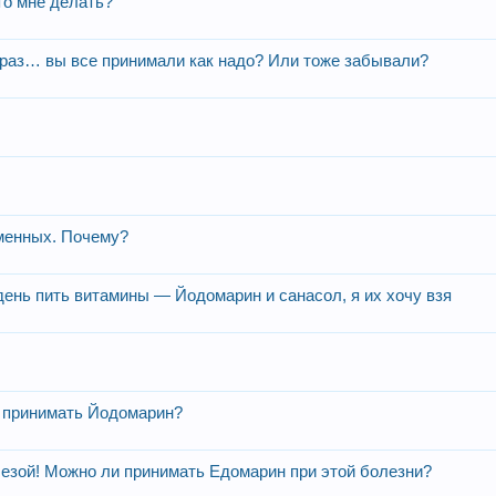
то мне делать?
 раз… вы все принимали как надо? Или тоже забывали?
менных. Почему?
день пить витамины — Йодомарин и санасол, я их хочу взя
и принимать Йодомарин?
езой! Можно ли принимать Едомарин при этой болезни?