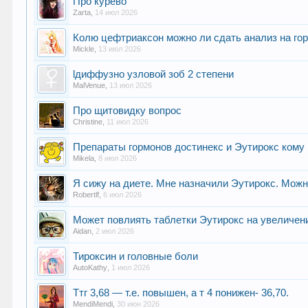
Про курево
Zarta
,
14 июл 2026
Колю цефтриаксон можно ли сдать анализ на го
Mickle
,
13 июл 2026
lдиффузно узловой зоб 2 степени
MalVenue
,
13 июл 2026
Про щитовидку вопрос
Christine
,
11 июл 2026
Препараты гормонов достинекс и Эутирокс кому
Mikela
,
8 июл 2026
Я сижу на диете. Мне назначили Эутирокс. Можн
Robertlf
,
6 июл 2026
Может повлиять таблетки Эутирокс на увеличен
Aidan
,
2 июл 2026
Тироксин и головные боли
AutoKathy
,
1 июл 2026
Ттг 3,68 — т.е. повышен, а т 4 понижен- 36,70.
MendiMendi
,
30 июн 2026