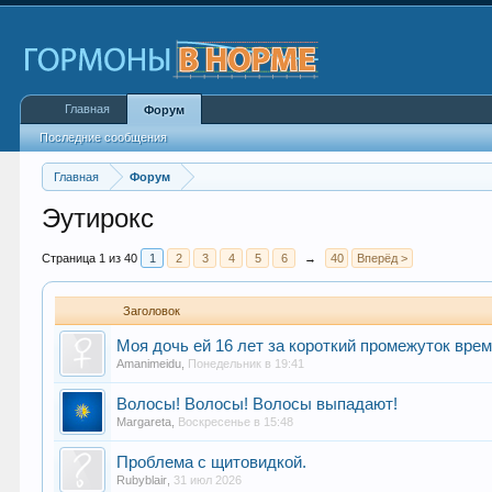
Главная
Форум
Последние сообщения
Главная
Форум
Эутирокс
Страница 1 из 40
1
2
3
4
5
6
→
40
Вперёд >
Заголовок
Моя дочь ей 16 лет за короткий промежуток вре
Amanimeidu
,
Понедельник в 19:41
Волосы! Волосы! Волосы выпадают!
Margareta
,
Воскресенье в 15:48
Проблема с щитовидкой.
Rubyblair
,
31 июл 2026