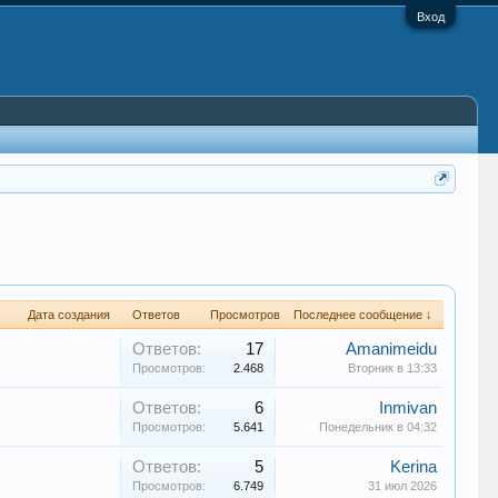
Вход
Дата создания
Ответов
Просмотров
Последнее сообщение ↓
Ответов:
17
Amanimeidu
Просмотров:
2.468
Вторник в 13:33
Ответов:
6
Inmivan
Просмотров:
5.641
Понедельник в 04:32
Ответов:
5
Kerina
Просмотров:
6.749
31 июл 2026