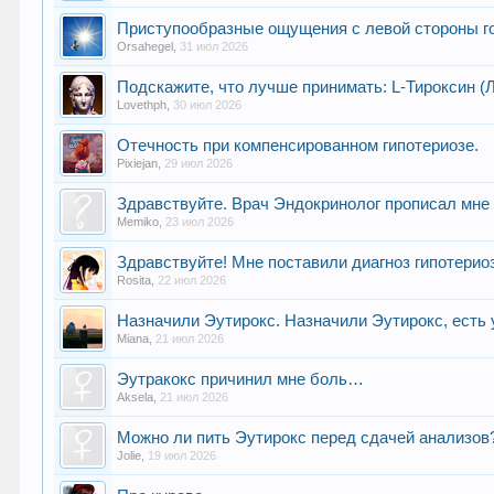
Приступообразные ощущения с левой стороны го
Orsahegel
,
31 июл 2026
Подскажите, что лучше принимать: L-Тироксин (
Lovethph
,
30 июл 2026
Отечность при компенсированном гипотериозе.
Pixiejan
,
29 июл 2026
Здравствуйте. Врач Эндокринолог прописал мне п
Memiko
,
23 июл 2026
Здравствуйте! Мне поставили диагноз гипотериоз,
Rosita
,
22 июл 2026
Назначили Эутирокс. Назначили Эутирокс, есть у
Miana
,
21 июл 2026
Эутракокс причинил мне боль…
Aksela
,
21 июл 2026
Можно ли пить Эутирокс перед сдачей анализов
Jolie
,
19 июл 2026