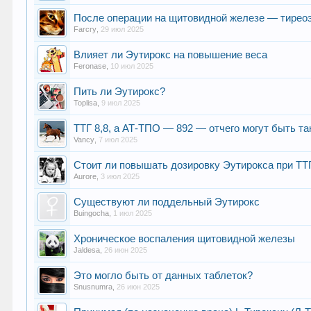
После операции на щитовидной железе — тирео
Farcry
,
29 июл 2025
Влияет ли Эутирокс на повышение веса
Feronase
,
10 июл 2025
Пить ли Эутирокс?
Toplisa
,
9 июл 2025
ТТГ 8,8, а АТ-ТПО — 892 — отчего могут быть та
Vancy
,
7 июл 2025
Стоит ли повышать дозировку Эутирокса при ТТГ
Aurore
,
3 июл 2025
Существуют ли поддельный Эутирокс
Buingocha
,
1 июл 2025
Хроническое воспаления щитовидной железы
Jaldesa
,
26 июн 2025
Это могло быть от данных таблеток?
Snusnumra
,
26 июн 2025