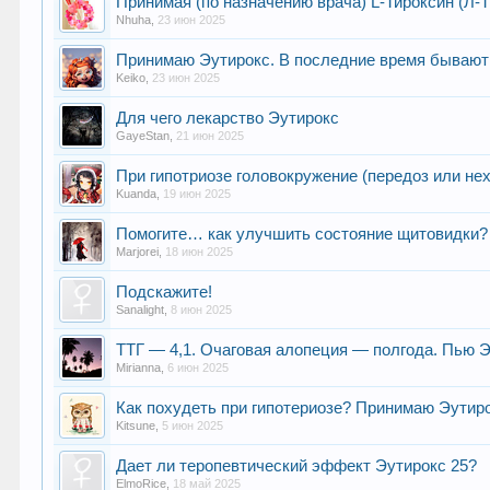
Принимая (по назначению врача) L-Тироксин (Л-
Nhuha
,
23 июн 2025
Принимаю Эутирокс. В последние время бывают 
Keiko
,
23 июн 2025
Для чего лекарство Эутирокс
GayeStan
,
21 июн 2025
При гипотриозе головокружение (передоз или не
Kuanda
,
19 июн 2025
Помогите… как улучшить состояние щитовидки? 
Marjorei
,
18 июн 2025
Подскажите!
Sanalight
,
8 июн 2025
ТТГ — 4,1. Очаговая алопеция — полгода. Пью Э
Mirianna
,
6 июн 2025
Как похудеть при гипотериозе? Принимаю Эутирокс
Kitsune
,
5 июн 2025
Дает ли теропевтический эффект Эутирокс 25?
ElmoRice
,
18 май 2025