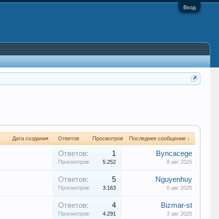
Вход
Дата создания
Ответов
Просмотров
Последнее сообщение ↓
Ответов:
1
Byncacege
Просмотров:
5.252
8 авг 2025
Ответов:
5
Nguyenhuy
Просмотров:
3.163
6 авг 2025
Ответов:
4
Bizmar-st
Просмотров:
4.291
3 авг 2025