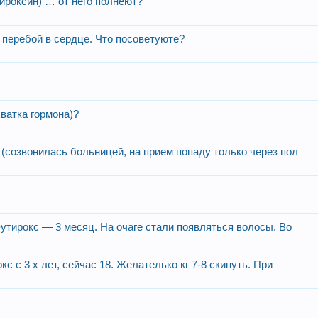
Тироксин) … от него полнеют?
перебой в сердце. Что посоветуюте?
хватка гормона)?
(созвонилась больницей, на прием попаду только через пол
утирокс — 3 месяц. На очаге стали появляться волосы. Во
 с 3 х лет, сейчас 18. Желателько кг 7-8 скинуть. При