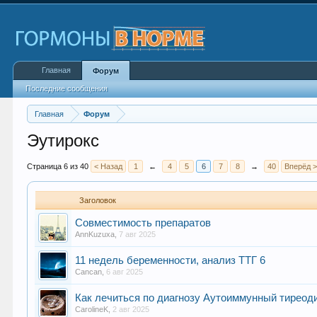
Главная
Форум
Последние сообщения
Главная
Форум
Эутирокс
Страница 6 из 40
< Назад
1
←
4
5
6
7
8
→
40
Вперёд 
Заголовок
Совместимость препаратов
AnnKuzuxa
,
7 авг 2025
11 недель беременности, анализ ТТГ 6
Cancan
,
6 авг 2025
Как лечиться по диагнозу Аутоиммунный тиреод
CarolineK
,
2 авг 2025