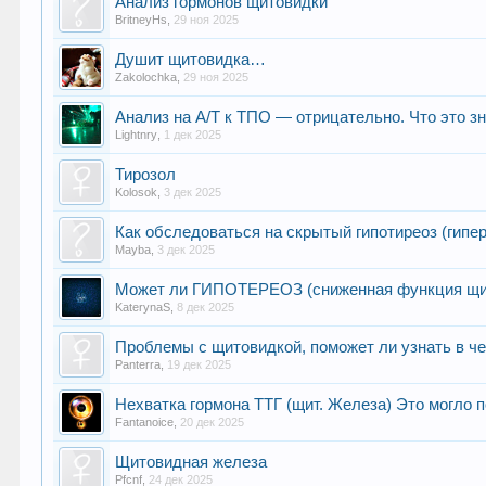
Анализ гормонов щитовидки
BritneyHs
,
29 ноя 2025
Душит щитовидка…
Zakolochka
,
29 ноя 2025
Анализ на А/Т к ТПО — отрицательно. Что это з
Lightnry
,
1 дек 2025
Тирозол
Kolosok
,
3 дек 2025
Как обследоваться на скрытый гипотиреоз (гипе
Mayba
,
3 дек 2025
Может ли ГИПОТЕРЕОЗ (сниженная функция щит
KaterynaS
,
8 дек 2025
Проблемы с щитовидкой, поможет ли узнать в ч
Panterra
,
19 дек 2025
Нехватка гормона ТТГ (щит. Железа) Это могло 
Fantanoice
,
20 дек 2025
Щитовидная железа
Pfcnf
,
24 дек 2025