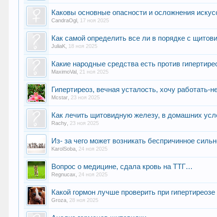
Каковы основные опасности и осложнения искусст
CandraOgl
,
17 ноя 2025
Как самой определить все ли в порядке с щито
JuliaK
,
18 ноя 2025
Какие народные средства есть против гипертир
MaximoVal
,
21 ноя 2025
Гипертиреоз, вечная усталость, хочу работать-
Mcstar
,
23 ноя 2025
Как лечить щитовидную железу, в домашних усл
Rachy
,
23 ноя 2025
Из- за чего может возникать беспричинное силь
KarolSoba
,
24 ноя 2025
Вопрос о медицине, сдала кровь на ТТГ…
Regnucax
,
24 ноя 2025
Какой гормон лучше проверить при гипертиреозе
Groza
,
28 ноя 2025