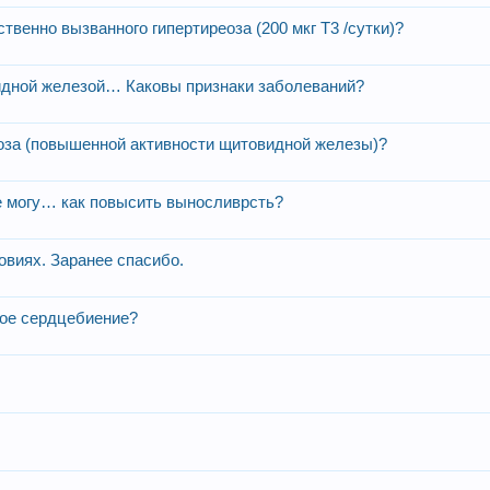
венно вызванного гипертиреоза (200 мкг Т3 /сутки)?
видной железой… Каковы признаки заболеваний?
еоза (повышенной активности щитовидной железы)?
не могу… как повысить выносливрсть?
овиях. Заранее спасибо.
ное сердцебиение?