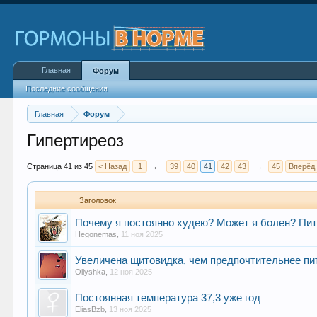
Главная
Форум
Последние сообщения
Главная
Форум
Гипертиреоз
Страница 41 из 45
< Назад
1
←
39
40
41
42
43
→
45
Вперёд
Заголовок
Почему я постоянно худею? Может я болен? Пита
Hegonemas
,
11 ноя 2025
Увеличена щитовидка, чем предпочтительнее пи
Oliyshka
,
12 ноя 2025
Постоянная температура 37,3 уже год
EliasBzb
,
13 ноя 2025