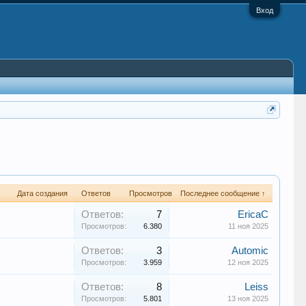
Вход
Дата создания
Ответов
Просмотров
Последнее сообщение ↑
Ответов:
7
EricaC
Просмотров:
6.380
11 ноя 2025
Ответов:
3
Automic
Просмотров:
3.959
12 ноя 2025
Ответов:
8
Leiss
Просмотров:
5.801
13 ноя 2025