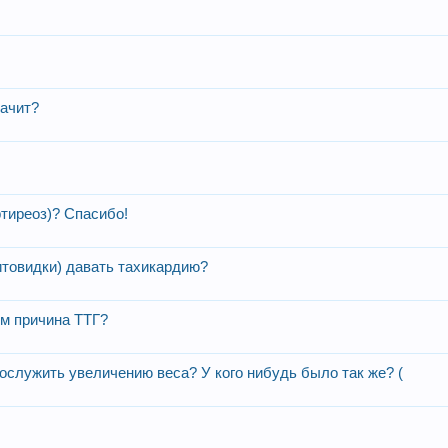
начит?
ртиреоз)? Спасибо!
овидки) давать тахикардию?
ем причина ТТГ?
послужить увеличению веса? У кого нибудь было так же? (