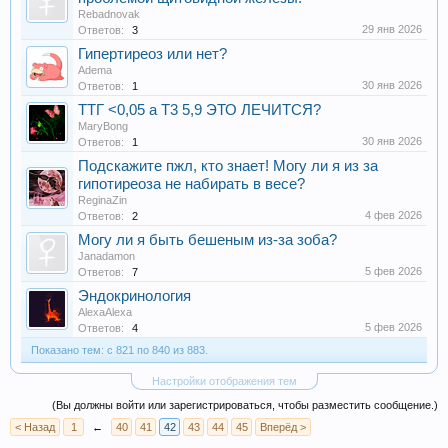
Rebadnovak
29 янв 2026
Ответов:
3
Гипертиреоз или нет?
Adema
30 янв 2026
Ответов:
1
ТТГ <0,05 а Т3 5,9 ЭТО ЛЕЧИТСЯ?
MaryBong
30 янв 2026
Ответов:
1
Подскажите пжл, кто знает! Могу ли я из за
гипотиреоза не набирать в весе?
ReginaZin
4 фев 2026
Ответов:
2
Могу ли я быть бешеным из-за зоба?
Janadamon
5 фев 2026
Ответов:
7
Эндокринология
AlexaAlexa
5 фев 2026
Ответов:
4
Показано тем: с 821 по 840 из 883.
Настройки отображения тем
(Вы должны войти или зарегистрироваться, чтобы разместить сообщение.)
< Назад
1
←
40
41
42
43
44
45
Вперёд >