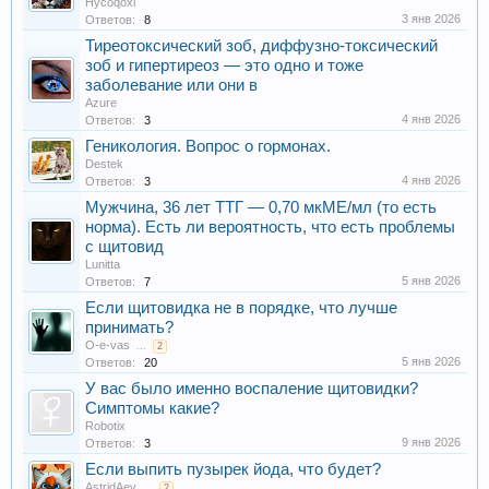
Hycoqoxl
3 янв 2026
Ответов:
8
Тиреотоксический зоб, диффузно-токсический
зоб и гипертиреоз — это одно и тоже
заболевание или они в
Azure
4 янв 2026
Ответов:
3
Геникология. Вопрос о гормонах.
Destek
4 янв 2026
Ответов:
3
Мужчина, 36 лет ТТГ — 0,70 мкМЕ/мл (то есть
норма). Есть ли вероятность, что есть проблемы
с щитовид
Lunitta
5 янв 2026
Ответов:
7
Если щитовидка не в порядке, что лучше
принимать?
O-e-vas
...
2
5 янв 2026
Ответов:
20
У вас было именно воспаление щитовидки?
Симптомы какие?
Robotix
9 янв 2026
Ответов:
3
Если выпить пузырек йода, что будет?
AstridAev
...
2