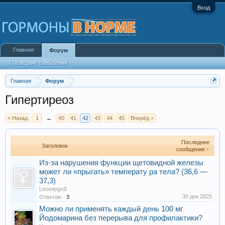
Вход
Главная
Форум
Последние сообщения
Главная
Форум
Гипертиреоз
< Назад
1
←
40
41
42
43
44
45
Вперёд >
Последнее
Заголовок
сообщение ↑
Из-за нарушения функции щетовидной железы
может ли «прыгать» температу ра тела? (36,6 —
37,3)
LeoxepgoS
30 дек 2025
Ответов:
3
Можно ли применять каждый день 100 мг
Йодомарина без перерыва для профилактики?