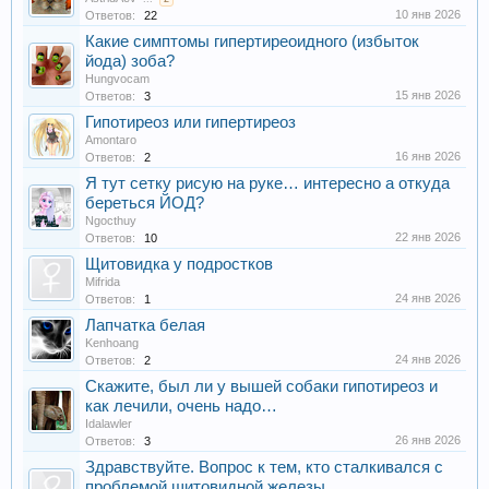
10 янв 2026
Ответов:
22
Какие симптомы гипертиреоидного (избыток
йода) зоба?
Hungvocam
15 янв 2026
Ответов:
3
Гипотиреоз или гипертиреоз
Amontaro
16 янв 2026
Ответов:
2
Я тут сетку рисую на руке… интересно а откуда
береться ЙОД?
Ngocthuy
22 янв 2026
Ответов:
10
Щитовидка у подростков
Mifrida
24 янв 2026
Ответов:
1
Лапчатка белая
Kenhoang
24 янв 2026
Ответов:
2
Скажите, был ли у вышей собаки гипотиреоз и
как лечили, очень надо…
Idalawler
26 янв 2026
Ответов:
3
Здравствуйте. Вопрос к тем, кто сталкивался с
проблемой щитовидной железы.