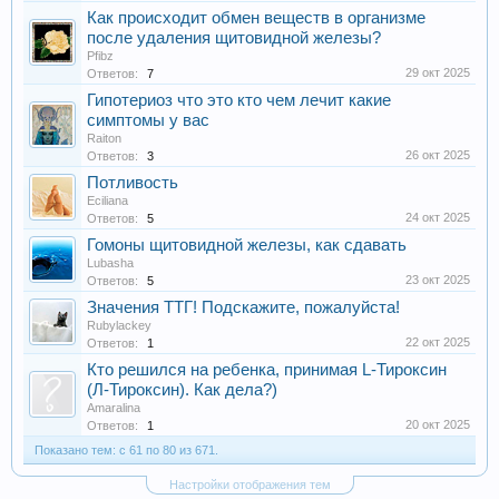
Как происходит обмен веществ в организме
после удаления щитовидной железы?
Pfibz
29 окт 2025
Ответов:
7
Гипотериоз что это кто чем лечит какие
симптомы у вас
Raiton
26 окт 2025
Ответов:
3
Потливость
Eciliana
24 окт 2025
Ответов:
5
Гомоны щитовидной железы, как сдавать
Lubasha
23 окт 2025
Ответов:
5
Значения ТТГ! Подскажите, пожалуйста!
Rubylackey
22 окт 2025
Ответов:
1
Кто решился на ребенка, принимая L-Тироксин
(Л-Тироксин). Как дела?)
Amaralina
20 окт 2025
Ответов:
1
Показано тем: с 61 по 80 из 671.
Настройки отображения тем