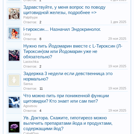
Ответов:
2
Здравствуйте, у меня вопрос по поводу
щитовидной железы, подробнее =>
Palpthype
1 дек 2025
Ответов:
2
l-тироксин… Назначил Эндокринолог.
Linxy
29 ноя 2025
Ответов:
8
Нужно пить Йодомарин вместе с L-Тироксин (Л-
Тироксин)ом или Йодомарин уже не
обязательно?
Lastochka
19 ноя 2025
Ответов:
2
Задержка 3 недели если девственница это
нормально?
Sansa
19 ноя 2025
Ответов:
11
Что можно пить при пониженной функции
щитовидки? Кто знает или сам пил?
Agoutsou
19 ноя 2025
Ответов:
4
Ув. Доктора. Скажите, гипотиреоз можно
вылечить препаратами йода и продуктами,
содержащими йод?
CobaltDon