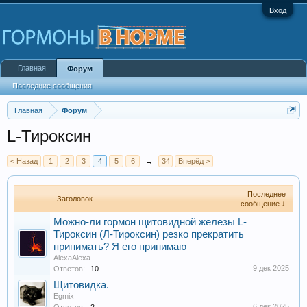
Вход
Главная
Форум
Последние сообщения
Главная
Форум
L-Тироксин
< Назад
1
2
3
4
5
6
→
34
Вперёд >
Последнее
Заголовок
сообщение ↓
Можно-ли гормон щитовидной железы L-
Тироксин (Л-Тироксин) резко прекратить
принимать? Я его принимаю
AlexaAlexa
9 дек 2025
Ответов:
10
Щитовидка.
Egmix
6 дек 2025