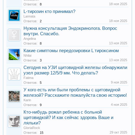
18 ноя 2025
Ответов:
8
L-тирозин кто принимал?
Lannata
18 ноя 2025
Ответов:
2
Нужна консультация Эндокринолога. Вопрос
внутри. Спасибо.
Angelina
13 ноя 2025
Ответов:
8
Какие симптомы передозировки L тироксином
Nhilai
13 ноя 2025
Ответов:
3
Сегодня на УЗИ щитовидной железы обнаружили
узел размер 12/5/9 мм. Что делать?
Fatima
9 ноя 2025
Ответов:
5
У кого есть или были проблемы с щитовидной
железой? Расскажите пожалуйста свою историю!
Karin
4 ноя 2025
Ответов:
9
Кто-нибудь рожал ребенка с больной
щитовидкой? И как сейчас здоровь Ваше и
ляльки?
GloriaRock
29 окт 2025
Ответов:
15