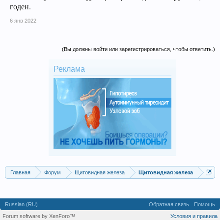
годен.
6 янв 2022
(Вы должны войти или зарегистрироваться, чтобы ответить.)
Реклама
Главная
Форум
Щитовидная железа
Щитовидная железа
Russian (RU)
Обратная связь
Помощь
Forum software by XenForo™
Условия и правила