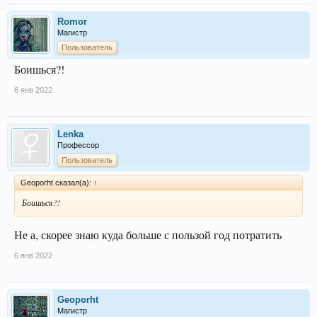
Romor
Магистр
Пользователь
Боишься?!
6 янв 2022
Lenka
Профессор
Пользователь
Geoporht сказал(а):
↑
Боишься?!
Не а, скорее знаю куда больше с пользой год потратить
6 янв 2022
Geoporht
Магистр