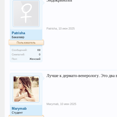
Patrisha
,
10 июн 2025
Patrisha
Бакалавр
Пользователь
Сообщений:
69
Симпатий:
0
Пол:
Женский
Лучше к дермато-венерологу. Это два 
Marymab
,
10 июн 2025
Marymab
Студент