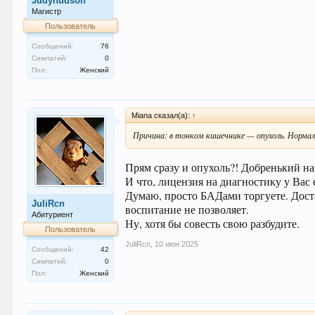
Judyhudson
Магистр
Пользователь
Сообщений:
76
Симпатий:
0
Пол:
Женский
Miana сказал(а):
↑
Причина: в тонком кишечнике — опухоль. Норм
Прям сразу и опухоль?! Добренький на
И что, лицензия на диагностику у Вас
Думаю, просто БАДами торгуете. Доста
JuliRcn
воспитание не позволяет.
Абитуриент
Ну, хотя бы совесть свою разбудите.
Пользователь
JuliRcn
,
10 июн 2025
Сообщений:
42
Симпатий:
0
Пол:
Женский