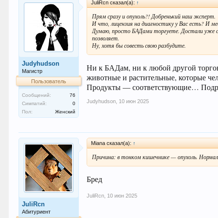
JuliRcn сказал(а):
↑
Прям сразу и опухоль?! Добренький наш эксперт.
И что, лицензия на диагностику у Вас есть? И 
Думаю, просто БАДами торгуете. Достали уже с 
позволяет.
Ну, хотя бы совесть свою разбудите.
Judyhudson
Ни к БАДам, ни к любой другой торго
Магистр
животные и растительные, которые чело
Пользователь
Продукты — соответствующие… Подроб
Сообщений:
76
Judyhudson
,
10 июн 2025
Симпатий:
0
Пол:
Женский
Miana сказал(а):
↑
Причина: в тонком кишечнике — опухоль. Норм
Бред
JuliRcn
,
10 июн 2025
JuliRcn
Абитуриент