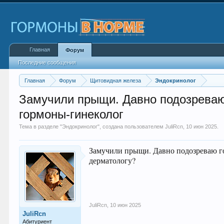
Главная
Форум
Последние сообщения
Главная
Форум
Щитовидная железа
Эндокринолог
Замучили прыщи. Давно подозреваю 
гормоны-гинеколог
Тема в разделе "
Эндокринолог
", создана пользователем
JuliRcn
,
10 июн 2025
.
Замучили прыщи. Давно подозреваю го
дерматологу?
JuliRcn
,
10 июн 2025
JuliRcn
Абитуриент