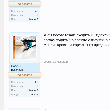
Пользователь
Сообщений:
42
Симпатий:
0
Пол:
Женский
Я бы посоветовала сходить к Эндокрин
врачам ходить, но сложно однозначно 
Анализ крови на гормоны из предложе
Loshik
,
10 июн 2025
Loshik
Бакалавр
Пользователь
Сообщений:
63
Симпатий:
0
Пол:
Женский
Город:
Липецк
Эндокринолог