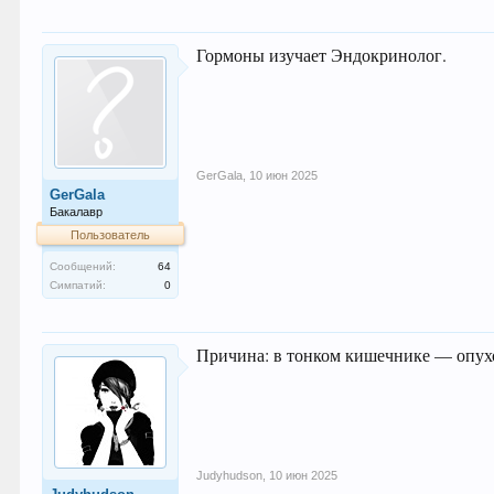
Гормоны изучает Эндокринолог.
GerGala
,
10 июн 2025
GerGala
Бакалавр
Пользователь
Сообщений:
64
Симпатий:
0
Причина: в тонком кишечнике — опух
Judyhudson
,
10 июн 2025