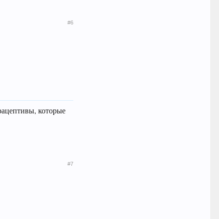
#6
рацептивы, которые
#7