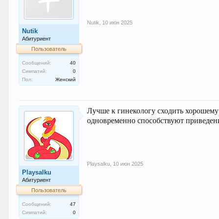
Nutik
,
10 июн 2025
Nutik
Абитуриент
Пользователь
Сообщений:
40
Симпатий:
0
Пол:
Женский
Лучше к гинекологу сходить хорошему
одновременно способствуют приведен
Playsalku
,
10 июн 2025
Playsalku
Абитуриент
Пользователь
Сообщений:
47
Симпатий:
0