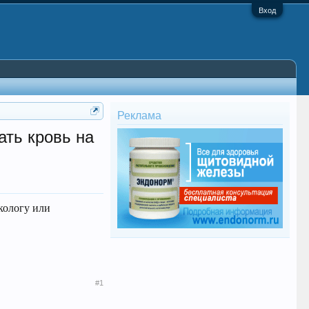
Вход
Реклама
ать кровь на
кологу или
#1