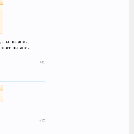
укты питания,
янного питания.
#11
#12