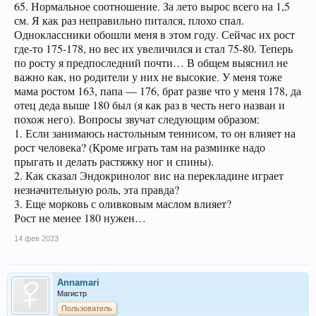
65. Нормальное соотношение. За лето вырос всего на 1,5
см. Я как раз неправильно питался, плохо спал.
Одноклассники обошли меня в этом году. Сейчас их рост
где-то 175-178, но вес их увеличился и стал 75-80. Теперь
по росту я предпоследний почти… В общем выяснил не
важно как, но родители у них не высокие. У меня тоже
мама ростом 163, папа — 176, брат разве что у меня 178, да
отец деда выше 180 был (я как раз в честь него назван и
похож него). Вопросы звучат следующим образом:
1. Если занимаюсь настольным теннисом, то он влияет на
рост человека? (Кроме играть там на разминке надо
прыгать и делать растяжку ног и спины).
2. Как сказал Эндокринолог вис на перекладине играет
незначительную роль, эта правда?
3. Еще морковь с оливковым маслом влияет?
Рост не менее 180 нужен…
14 фев 2023
Annamari
Магистр
Пользователь