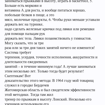
заниматься прыжками в высоту, играть в баскетбол, 5.
Больше есть моркови и
витамина А для роста, и вообще питаться хорошо,
побольше белков в пище, а это
мясо, молочные продукты, 6. Чтобы руки меньше уставали
держать вес на турнике,
надо сделать железные крючки под лямки или ремешки
для помощи пальцам рук
держать вес тела. Лямки позаимствовать у гимнастов.
Могу сказать, что за три
раза или за три дня таких занятий ничего не изменится!
Система требует
терпения, усердия, точности исполнения, аккуратности и
длительности ежедневных
занятий – в течение минимум года! А лучше заниматься
этим несколько лет. Только тогда будет результат!
Скептикам! Вот
доказательство этого метода: В 1964 году мой товарищ
служил в городке Бердичев
Житомирская область и был свидетелем эффективности
этой методики. Тогда там жил
тренер по прыжкам в высоту Лонский. Несколько его
учеников использовали его