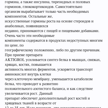
гормона, а также инсулина, тиреоидных и половых
гормонов, глюкокортикоидов. Самостоятельно
организм вырабатывает только часть необходимых
компонентов. Остальные же,
искусственные гормоны роста на основе стероидов и
анаболиках, появившихся
недавно, принимаются с пищей и пищевыми добавками.
Очень часто эти необходимые
компоненты содержатся в продуктах недоступных многим
по цене, по
географическому положению, либо по другим причинам.
При приеме препарата
AKTIGROL усиливается синтез белка в мышцах, связках,
хрящах, костях, повышается
активность многих ферментов, ускоряется транспорт
аминокислот внутрь клетки
через клеточную мембрану, уменьшается катаболизм
белка, что приводит к развитию
положительного азотистого баланса, и как следствие
увеличивается рост. Данный
препарат обеспечит дополнительный рост костей и
хрящевых тканей в возрасте от
12 до 35 лет. Надо понимать, что искусственные гормоны