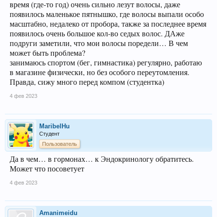
время (где-то год) очень сильно лезут волосы, даже
появилось маленькое пятнышко, где волосы выпали особо
масштабно, недалеко от пробора, также за последнее время
появилось очень большое кол-во седых волос. ДАже
подруги заметили, что мои волосы поредели… В чем
может быть проблема?
занимаюсь спортом (бег, гимнастика) регулярно, работаю
в магазине физически, но без особого переутомления.
Правда, сижу много перед компом (студентка)
4 фев 2023
MaribelHu
Студент
Пользователь
Да в чем… в гормонах… к Эндокринологу обратитесь.
Может что посоветует
4 фев 2023
Amanimeidu