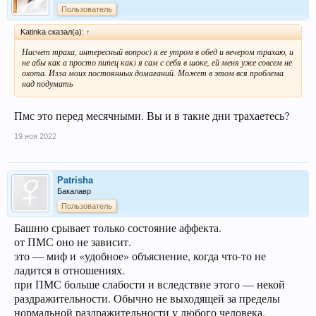
Пользователь
Katinka сказал(а):
↑
Насчет траха, интересный вопрос) я ее утром в обед и вечером трахаю, и
не абы как а просто пипец как) я сам с себя в шоке, ей меня уже совсем не
охота. Изза моих постоянных домаганий. Может в этом вся проблема
над подумать
Пмс это перед месячными. Вы и в такие дни трахаетесь?
19 ноя 2022
Patrisha
Бакалавр
Пользователь
Башню срывает только состояние аффекта.
от ПМС оно не зависит.
это — миф и «удобное» объяснение, когда что-то не
ладится в отношениях.
при ПМС больше слабости и вследствие этого — некой
раздражительности. Обычно не выходящей за пределы
нормальной раздражительности у любого человека.