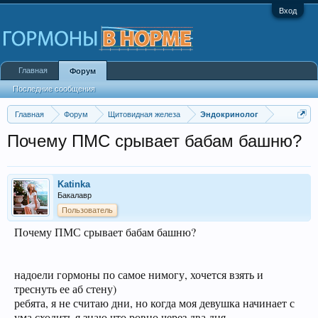
Вход
Главная
Форум
Последние сообщения
Главная
Форум
Щитовидная железа
Эндокринолог
Почему ПМС срывает бабам башню?
Katinka
Бакалавр
Пользователь
Почему ПМС срывает бабам башню?
надоели гормоны по самое нимогу, хочется взять и
треснуть ее аб стену)
ребята, я не считаю дни, но когда моя девушка начинает с
ума сходить я знаю что ровно через два дня