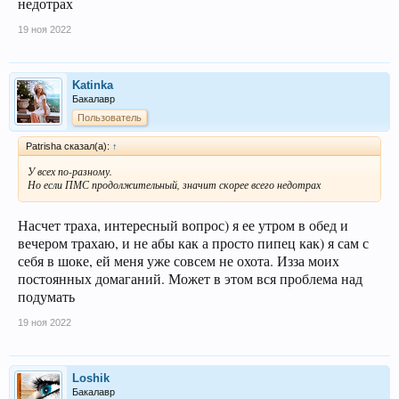
недотрах
19 ноя 2022
Katinka
Бакалавр
Пользователь
Patrisha сказал(а):
↑
У всех по-разному.
Но если ПМС продолжительный, значит скорее всего недотрах
Насчет траха, интересный вопрос) я ее утром в обед и
вечером трахаю, и не абы как а просто пипец как) я сам с
себя в шоке, ей меня уже совсем не охота. Изза моих
постоянных домаганий. Может в этом вся проблема над
подумать
19 ноя 2022
Loshik
Бакалавр