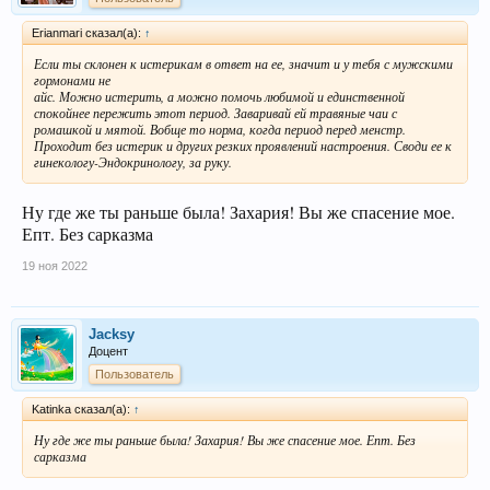
Erianmari сказал(а):
↑
Если ты склонен к истерикам в ответ на ее, значит и у тебя с мужскими
гормонами не
айс. Можно истерить, а можно помочь любимой и единственной
спокойнее пережить этот период. Заваривай ей травяные чаи с
ромашкой и мятой. Вобще то норма, когда период перед менстр.
Проходит без истерик и других резких проявлений настроения. Своди ее к
гинекологу-Эндокринологу, за руку.
Ну где же ты раньше была! Захария! Вы же спасение мое.
Епт. Без сарказма
19 ноя 2022
Jacksy
Доцент
Пользователь
Katinka сказал(а):
↑
Ну где же ты раньше была! Захария! Вы же спасение мое. Епт. Без
сарказма