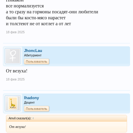
все нормализуется
а то сразу на гормоны посадят-они любители
были бы кости-мясо нарастет
и толстеют не от котлет а от лет
18 фев 2025
JhoncLau
Абитуриент
Пользователь
От везуха!
18 фев 2025
Ihadony
Доцент
Пользователь
Anvil сказал(а):
↑
От везуха!