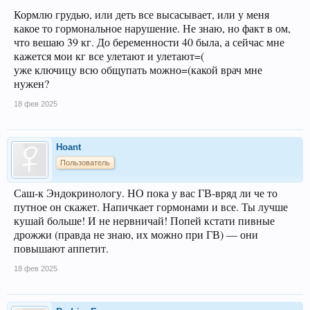
Кормлю грудью, или деть все высасывает, или у меня
какое то гормональное нарушение. Не знаю, но факт в ом,
что вешаю 39 кг. До беременности 40 была, а сейчас мне
кажется мои кг все улетают и улетают=(
уже ключицу всю общупать можно=(какой врач мне
нужен?
18 фев 2025
Hoant
Пользователь
Саш-к Эндокринологу. НО пока у вас ГВ-вряд ли че то
путное он скажет. Напичкает гормонами и все. Ты лучше
кушай больше! И не нервничай! Попей кстати пивные
дрожжи (правда не знаю, их можно при ГВ) — они
повышают аппетит.
18 фев 2025