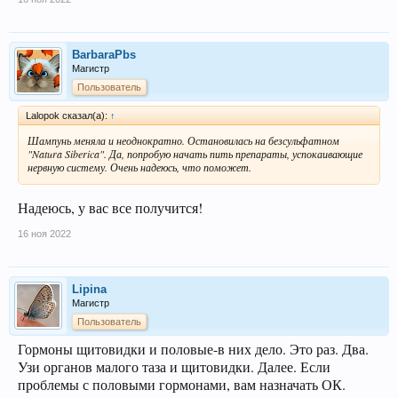
BarbaraPbs
Магистр
Пользователь
Lalopok сказал(а):
↑
Шампунь меняла и неоднократно. Остановилась на безсульфатном
"Natura Siberica". Да, попробую начать пить препараты, успокаивающие
нервную систему. Очень надеюсь, что поможет.
Надеюсь, у вас все получится!
16 ноя 2022
Lipina
Магистр
Пользователь
Гормоны щитовидки и половые-в них дело. Это раз. Два.
Узи органов малого таза и щитовидки. Далее. Если
проблемы с половыми гормонами, вам назначать ОК.