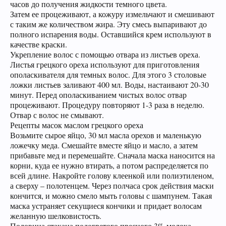
часов до получения жидкости темного цвета.
Затем ее процеживают, а кожуру измельчают и смешивают
с таким же количеством жира. Эту смесь выпаривают до
полного испарения воды. Оставшийся крем используют в
качестве краски.
Укрепление волос с помощью отвара из листьев ореха.
Листья грецкого ореха используют для приготовления
ополаскивателя для темных волос. Для этого 3 столовые
ложки листьев заливают 400 мл. Воды, настаивают 20-30
минут. Перед ополаскиванием чистых волос отвар
процеживают. Процедуру повторяют 1-3 раза в неделю.
Отвар с волос не смывают.
Рецепты масок маслом грецкого ореха
Возьмите сырое яйцо, 30 мл масла орехов и маленькую
ложечку меда. Смешайте вместе яйцо и масло, а затем
прибавьте мед и перемешайте. Сначала маска наносится на
корни, куда ее нужно втирать, а потом распределяется по
всей длине. Накройте голову клеенкой или полиэтиленом,
а сверху – полотенцем. Через полчаса срок действия маски
кончится, и можно смело мыть головы с шампунем. Такая
маска устраняет секущиеся кончики и придает волосам
желанную шелковистость.
Половина стакана подогретого пресного 3% молока