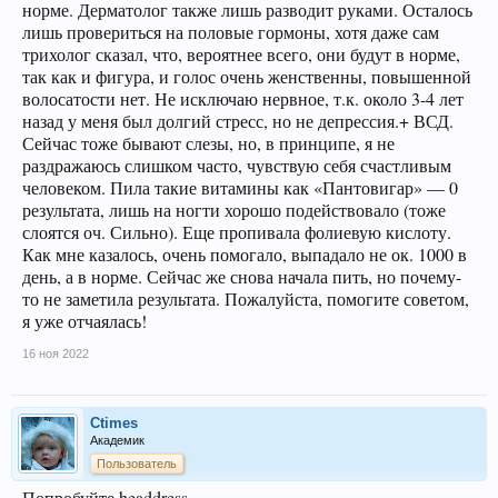
норме. Дерматолог также лишь разводит руками. Осталось
лишь провериться на половые гормоны, хотя даже сам
трихолог сказал, что, вероятнее всего, они будут в норме,
так как и фигура, и голос очень женственны, повышенной
волосатости нет. Не исключаю нервное, т.к. около 3-4 лет
назад у меня был долгий стресс, но не депрессия.+ ВСД.
Сейчас тоже бывают слезы, но, в принципе, я не
раздражаюсь слишком часто, чувствую себя счастливым
человеком. Пила такие витамины как «Пантовигар» — 0
результата, лишь на ногти хорошо подействовало (тоже
слоятся оч. Сильно). Еще пропивала фолиевую кислоту.
Как мне казалось, очень помогало, выпадало не ок. 1000 в
день, а в норме. Сейчас же снова начала пить, но почему-
то не заметила результата. Пожалуйста, помогите советом,
я уже отчаялась!
16 ноя 2022
Ctimes
Академик
Пользователь
Попробуйте headdress