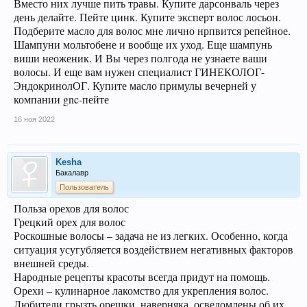
Вместо них лучше пить травы. Купите дарсонваль через
день делайте. Пейте цинк. Купите эксперт волос лосьон.
Подберите масло для волос мне лично нрпвится репейное.
Шампуни мольтобене и вообще их уход. Еще шампунь
виши неоженик. И Вы через полгода не узнаете ваши
волосы. И еще вам нужен специалист ГИНЕКОЛОГ-
ЭндокринолОГ. Купите масло примулы вечерней у
компании gnc-пейте
16 ноя 2022
Kesha
Бакалавр
Пользователь
Польза орехов для волос
Грецкий орех для волос
Роскошные волосы – задача не из легких. Особенно, когда
ситуация усугубляется воздействием негативных факторов
внешней среды.
Народные рецепты красоты всегда придут на помощь.
Орехи – кулинарное лакомство для укрепления волос.
Любители грызть орешки, наверняка, осведомлены об их