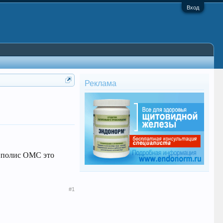
Вход
Реклама
е полис ОМС это
#1