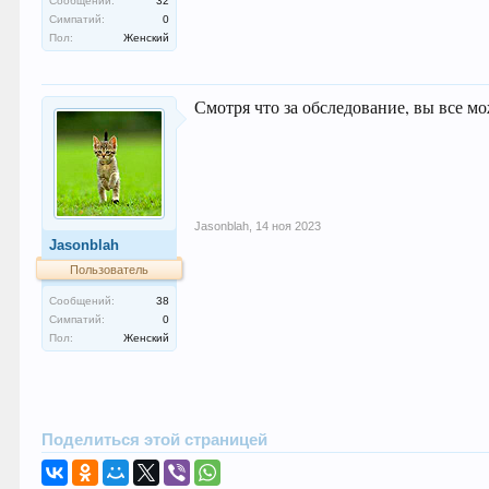
Сообщений:
32
Симпатий:
0
Пол:
Женский
Смотря что за обследование, вы все мо
Jasonblah
,
14 ноя 2023
Jasonblah
Пользователь
Сообщений:
38
Симпатий:
0
Пол:
Женский
Поделиться этой страницей