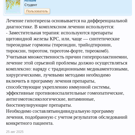
Rhtdw
Студент
Пользователь
Лечение гипотиреоза основывается на дифференциальной
диагностике. В комплексном лечении используется:
- Заместительная терапия: используются препараты
щитовидной железы КРС, или, чаще — синтетические
тиреоидные гормоны (тиреоидин, трийодтиронин,
тироксин, тиреотом, тиреотом-форте, тиреокомб).
Учитывая множественность причин гиперпролактинемии,
лечение этой серьезной проблемы должно осуществляться
комплексно: наряду с традиционными медикаментозными,
хирургическими, лучевыми методами необходимо
включить в программу лечения препараты,
способствующие укреплению иммунной системы,
эффективные противовоспалительные гомеопатические,
антигомотоксикологические, витаминные,
биостимулирующие препараты.
Необходимо составлятьиндивидуальную программу
лечения, подобранную с учетом результатов обследований
конкретного пациента.
25 авг 2025