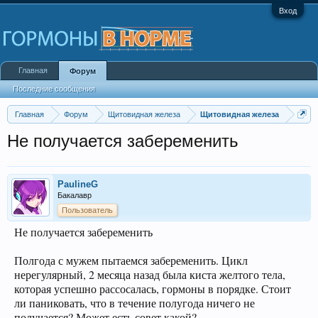
Вход
Главная
Форум
Последние сообщения
Главная
Форум
Щитовидная железа
Щитовидная железа
Не получается забеременить
PaulineG
Бакалавр
Пользователь
Не получается забеременить
Полгода с мужем пытаемся забеременить. Цикл
нерегулярный, 2 месяца назад была киста желтого тела,
которая успешно рассосалась, гормоны в порядке. Стоит
ли паниковать, что в течение полугода ничего не
получается? Может есть совет какой?