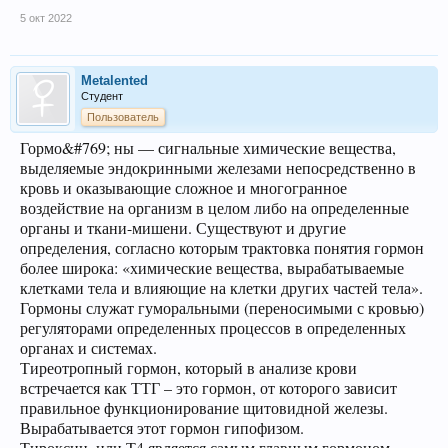
5 окт 2022
Metalented
Студент
Пользователь
Гормо&#769; ны — сигнальные химические вещества,
выделяемые эндокринными железами непосредственно в
кровь и оказывающие сложное и многогранное
воздействие на организм в целом либо на определенные
органы и ткани-мишени. Существуют и другие
определения, согласно которым трактовка понятия гормон
более широка: «химические вещества, вырабатываемые
клетками тела и влияющие на клетки других частей тела».
Гормоны служат гуморальными (переносимыми с кровью)
регуляторами определенных процессов в определенных
органах и системах.
Тиреотропный гормон, который в анализе крови
встречается как ТТГ – это гормон, от которого зависит
правильное функционирование щитовидной железы.
Вырабатывается этот гормон гипофизом.
Тироксин, или Т4 является самым главным гормоном