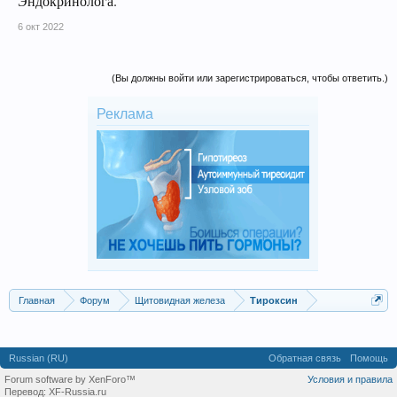
Эндокринолога.
6 окт 2022
(Вы должны войти или зарегистрироваться, чтобы ответить.)
Реклама
Главная
Форум
Щитовидная железа
Тироксин
Russian (RU)
Обратная связь
Помощь
Forum software by XenForo™
Условия и правила
Перевод:
XF-Russia.ru