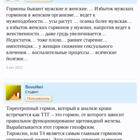
Гормоны бывают мужские и женские…. Избыток мужских
гормонов в женском организме… ведет к
мужеподобности… усы растут … осанка более мужская…
а избыток женских гормонов у мужчин, напротив ведет к
женственности… даже грудь увеличивается…
Недостаток… тоже плохо… раннее старение…
импотенция… у женщин снижение сексуального
влечения… воспалительные процессы… всяческие
болезни…
6 окт 2022
BovuHeri
Студент
Пользователь
Тиреотропный гормон, который в анализе крови
встречается как ТТГ – это гормон, от которого зависит
правильное функционирование щитовидной железы.
Вырабатывается этот гормон гипофизом.
Тироксин, или Т4 является самым главным гормоном
щитовидной железы. Этот гормон отвечает за многие