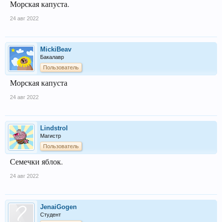
Морская капуста.
24 авг 2022
MickiBeav
Бакалавр
Пользователь
Морская капуста
24 авг 2022
Lindstrol
Магистр
Пользователь
Семечки яблок.
24 авг 2022
JenaiGogen
Студент