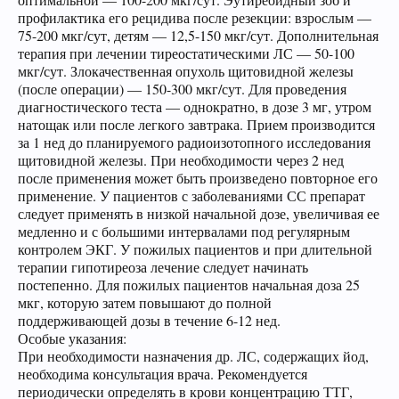
профилактика его рецидива после резекции: взрослым —
75-200 мкг/сут, детям — 12,5-150 мкг/сут. Дополнительная
терапия при лечении тиреостатическими ЛС — 50-100
мкг/сут. Злокачественная опухоль щитовидной железы
(после операции) — 150-300 мкг/сут. Для проведения
диагностического теста — однократно, в дозе 3 мг, утром
натощак или после легкого завтрака. Прием производится
за 1 нед до планируемого радиоизотопного исследования
щитовидной железы. При необходимости через 2 нед
после применения может быть произведено повторное его
применение. У пациентов с заболеваниями СС препарат
следует применять в низкой начальной дозе, увеличивая ее
медленно и с большими интервалами под регулярным
контролем ЭКГ. У пожилых пациентов и при длительной
терапии гипотиреоза лечение следует начинать
постепенно. Для пожилых пациентов начальная доза 25
мкг, которую затем повышают до полной
поддерживающей дозы в течение 6-12 нед.
Особые указания:
При необходимости назначения др. ЛС, содержащих йод,
необходима консультация врача. Рекомендуется
периодически определять в крови концентрацию ТТГ,