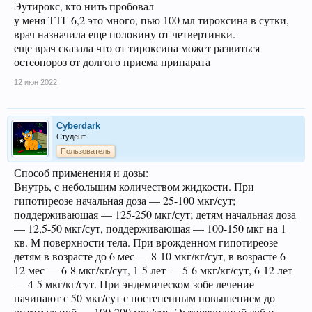
Эутирокс, кто нить пробовал
у меня ТТГ 6,2 это много, пью 100 мл тироксина в сутки,
врач назначила еще половину от четвертинки.
еще врач сказала что от тироксина может развиться
остеопороз от долгого приема припарата
12 июн 2022
Cyberdark
Студент
Пользователь
Способ применения и дозы:
Внутрь, с небольшим количеством жидкости. При
гипотиреозе начальная доза — 25-100 мкг/сут;
поддерживающая — 125-250 мкг/сут; детям начальная доза
— 12,5-50 мкг/сут, поддерживающая — 100-150 мкг на 1
кв. М поверхности тела. При врожденном гипотиреозе
детям в возрасте до 6 мес — 8-10 мкг/кг/сут, в возрасте 6-
12 мес — 6-8 мкг/кг/сут, 1-5 лет — 5-6 мкг/кг/сут, 6-12 лет
— 4-5 мкг/кг/сут. При эндемическом зобе лечение
начинают с 50 мкг/сут с постепенным повышением до
оптимальной — 100-200 мкг/сут. Эутиреоидный зоб и