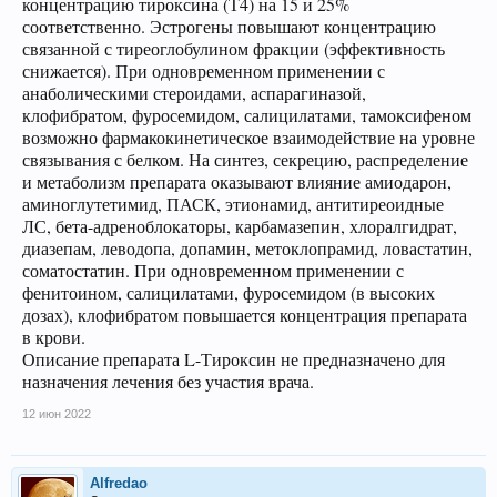
концентрацию тироксина (Т4) на 15 и 25%
соответственно. Эстрогены повышают концентрацию
связанной с тиреоглобулином фракции (эффективность
снижается). При одновременном применении с
анаболическими стероидами, аспарагиназой,
клофибратом, фуросемидом, салицилатами, тамоксифеном
возможно фармакокинетическое взаимодействие на уровне
связывания с белком. На синтез, секрецию, распределение
и метаболизм препарата оказывают влияние амиодарон,
аминоглутетимид, ПАСК, этионамид, антитиреоидные
ЛС, бета-адреноблокаторы, карбамазепин, хлоралгидрат,
диазепам, леводопа, допамин, метоклопрамид, ловастатин,
соматостатин. При одновременном применении с
фенитоином, салицилатами, фуросемидом (в высоких
дозах), клофибратом повышается концентрация препарата
в крови.
Описание препарата L-Тироксин не предназначено для
назначения лечения без участия врача.
12 июн 2022
Alfredao