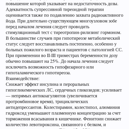
повышение которой указывает на недостаточность дозы.
Адекватность супрессивной тиреоидной терапии
оценивается также по подавлению захвата радиоактивного
йода. При длительно существующем многоузловом зобе
перед началом лечения следует проводить
стимуляционный тест с тиреотропин-рилизинг гормоном.
В большинстве случаев при гипотиреозе метаболический
статус следует восстанавливать постепенно, особенно у
больных пожилого возраста и пациентов с патологией СС.
При применении во II-III триместрах беременности дозу
обычно повышают на 25%. До начала лечения следует
исключить возможность гипофизарного или
гипоталамического гипотиреоза.
Взаимодействие:
Снижает эффект инсулина и пероральных
гипогликемических ЛС, сердечных гликозидов; усиливает
— непрямых антикоагулянтов (увеличивается
протромбиновое время), трициклических
антидепрессантов. Колестирамин, колестипол, алюминия
гидроксид уменьшают плазменную концентрацию за счет
торможения всасывания в кишечнике. Фенитоин снижает
количество левотироксина, связанного с белком, и