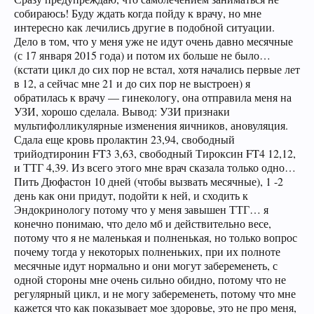
собираюсь! Буду ждать когда пойду к врачу, но мне
интересно как лечились другие в подобной ситуации.
Дело в том, что у меня уже не идут очень давно месячные
(с 17 января 2015 года) и потом их больше не было…
(кстати цикл до сих пор не встал, хотя начались первые лет
в 12, а сейчас мне 21 и до сих пор не выстроен) я
обратилась к врачу — гинекологу, она отправила меня на
УЗИ, хорошо сделала. Вывод: УЗИ признаки
мультифолликулярные изменения яичников, ановуляция.
Сдала еще кровь пролактин 23,94, свободный
трийодтиронин FT3 3,63, свободный Тироксин FT4 12,12,
и ТТГ 4,39. Из всего этого мне врач сказала только одно…
Пить Дюфастон 10 дней (чтобы вызвать месячные), 1 -2
день как они придут, подойти к ней, и сходить к
Эндокринологу потому что у меня завышен ТТГ… я
конечно понимаю, что дело мб и действительно весе,
потому что я не маленькая и полненькая, но только вопрос
почему тогда у некоторых полненьких, при их полноте
месячные идут нормально и они могут забеременеть, с
одной стороны мне очень сильно обидно, потому что не
регулярный цикл, и не могу забеременеть, потому что мне
кажется что как показывает мое здоровье, это не про меня,