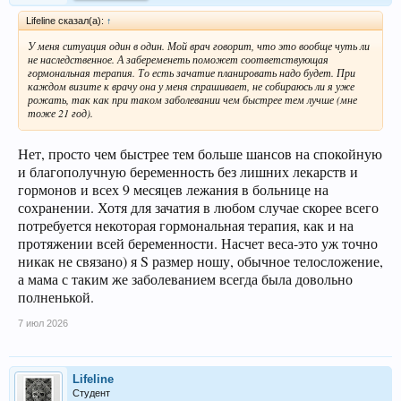
Lifeline сказал(а):
↑
У меня ситуация один в один. Мой врач говорит, что это вообще чуть ли
не наследственное. А забеременеть поможет соответствующая
гормональная терапия. То есть зачатие планировать надо будет. При
каждом визите к врачу она у меня спрашивает, не собираюсь ли я уже
рожать, так как при таком заболевании чем быстрее тем лучше (мне
тоже 21 год).
Нет, просто чем быстрее тем больше шансов на спокойную
и благополучную беременность без лишних лекарств и
гормонов и всех 9 месяцев лежания в больнице на
сохранении. Хотя для зачатия в любом случае скорее всего
потребуется некоторая гормональная терапия, как и на
протяжении всей беременности. Насчет веса-это уж точно
никак не связано) я S размер ношу, обычное телосложение,
а мама с таким же заболеванием всегда была довольно
полненькой.
7 июл 2026
Lifeline
Студент