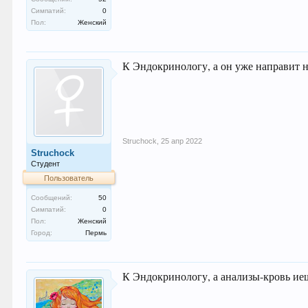
Симпатий:
0
Пол:
Женский
К Эндокринологу, а он уже направит на
Struchock
,
25 апр 2022
Struchock
Студент
Пользователь
Сообщений:
50
Симпатий:
0
Пол:
Женский
Город:
Пермь
К Эндокринологу, а анализы-кровь иещ