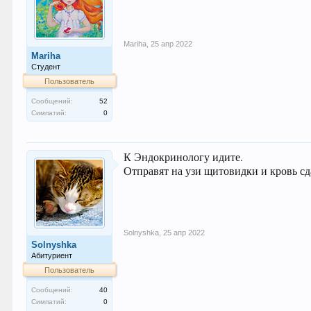
Mariha
,
25 апр 2022
Mariha
Студент
Пользователь
Сообщений:
52
Симпатий:
0
К Эндокринологу идите.
Отправят на узи щитовидки и кровь сд
Solnyshka
,
25 апр 2022
Solnyshka
Абитуриент
Пользователь
Сообщений:
40
Симпатий:
0