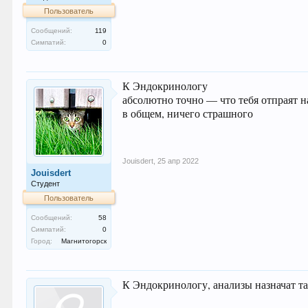
Пользователь
Сообщений:
119
Симпатий:
0
К Эндокринологу
абсолютно точно — что тебя отпраят н
в общем, ничего страшного
Jouisdert
,
25 апр 2022
Jouisdert
Студент
Пользователь
Сообщений:
58
Симпатий:
0
Город:
Магнитогорск
К Эндокринологу, анализы назначат т