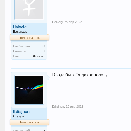
Halveig
,
25 апр 2022
Halveig
Бакалавр
Пользователь
Сообщений:
69
Симпатий:
0
Пол:
Женский
Вроде бы к Эндокринологу
Edisjhon
,
25 апр 2022
Edisjhon
Студент
Пользователь
Сообщений:
52