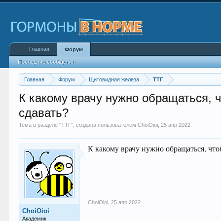
Главная
Форум
Последние сообщения
Главная
Форум
Щитовидная железа
ТТГ
К какому врачу нужно обращаться, 
сдавать?
Тема в разделе "
ТТГ
", создана пользователем
ChoiOioi
,
25 апр 2022
.
К какому врачу нужно обращаться, чт
ChoiOioi
,
25 апр 2022
ChoiOioi
Академик