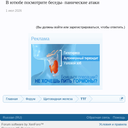
В ютюбе посмотрите беседы- панические атаки
1 июл 2026
(Вы должны войти или зарегистрироваться, чтобы ответить.)
Реклама
Главная
Форум
Щитовидная железа
ТТГ
Russian (RU)
Обратная связь
Помощь
Forum software by XenForo™
Условия и правила