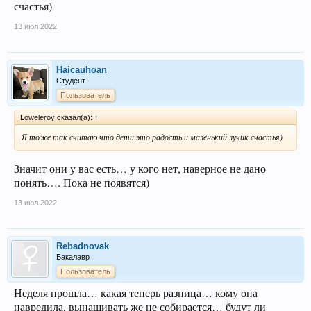
счастья)
13 июл 2022
Haicauhoan
Студент
Пользователь
Loweleroy сказал(а):
↑
Я тоже так считаю что дети это радость и маленький лучик счастья)
Значит они у вас есть… у кого нет, наверное не дано
понять…. Пока не появятся)
13 июл 2022
Rebadnovak
Бакалавр
Пользователь
Неделя прошла… какая теперь разница… кому она
навредила, вынашивать же не собирается… будут ли