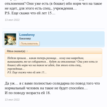
отклонения? Они уже есть (в бошке) ибо норм чел на такое
не идет, для этого есть спец., учреждения…
P.S. Еще скажи что ей лет 15…
13 июл 2022
Loweleroy
Бакалавр
Пользователь
Ritsa сказал(а):
↑
Неделя прошла… какая теперь разница… кому она навредила,
вынашивать же не собирается… будут ли отклонения? Они уже есть (в
бошке) ибо норм чел на такое не идет, для этого есть спец.,
учреждения…
P.S. Еще скажи что ей лет 15…
Да уж… я с вами полностью солидарна по повод того что
нормальный человек на такое не будет способен…
И по поводу возраста ей 18.
13 июл 2022