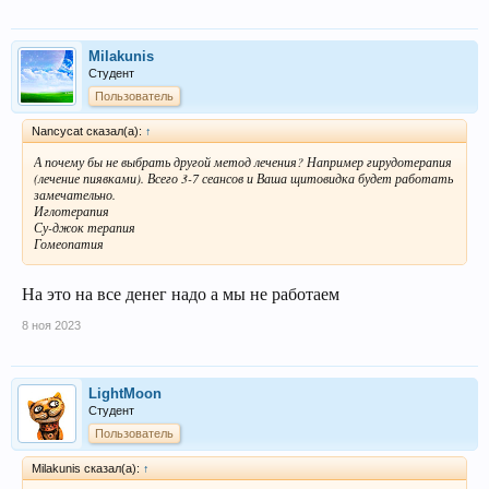
Milakunis
Студент
Пользователь
Nancycat сказал(а):
↑
А почему бы не выбрать другой метод лечения? Например гирудотерапия
(лечение пиявками). Всего 3-7 сеансов и Ваша щитовидка будет работать
замечательно.
Иглотерапия
Су-джок терапия
Гомеопатия
На это на все денег надо а мы не работаем
8 ноя 2023
LightMoon
Студент
Пользователь
Milakunis сказал(а):
↑