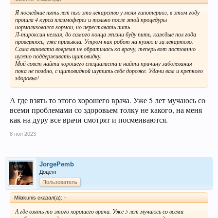
Я последние пять лет пью это лекарство у меня гипотериоз, в этом году
прошла 4 курса плазмоферез и только после этой процедуры
нормализовался гормон, но переставать пить
Л-тироксин нельзя, до самого конца жизни буду пить, каждые пол года
проверяюсь, уже привыкла. Утром как робот на кухню и за лекартсво.
Сама виновата вовремя не обратилась ко врачу, теперь вот постоянно
нужно поддерживать щитовидку.
Мой совет найти хорошего специалиста и найти причину заболевания
пока не поздно, с щитовидкой шутить себе дороже. Удачи вам и крепкого
здоровья!
А где взять то этого хорошего врача. Уже 5 лет мучаюсь со
всеми проблемами со здоровьем толку не какого, на меня
как на дуру все врачи смотрят и посмеиваются.
8 ноя 2023
JorgePemb
Доцент
Пользователь
Milakunis сказал(а):
↑
А где взять то этого хорошего врача. Уже 5 лет мучаюсь со всеми