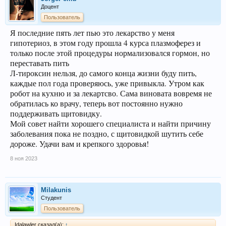
Доцент
Пользователь
Я последние пять лет пью это лекарство у меня
гипотериоз, в этом году прошла 4 курса плазмоферез и
только после этой процедуры нормализовался гормон, но
переставать пить
Л-тироксин нельзя, до самого конца жизни буду пить,
каждые пол года проверяюсь, уже привыкла. Утром как
робот на кухню и за лекартсво. Сама виновата вовремя не
обратилась ко врачу, теперь вот постоянно нужно
поддерживать щитовидку.
Мой совет найти хорошего специалиста и найти причину
заболевания пока не поздно, с щитовидкой шутить себе
дороже. Удачи вам и крепкого здоровья!
8 ноя 2023
Milakunis
Студент
Пользователь
Idalawler сказал(а):
↑