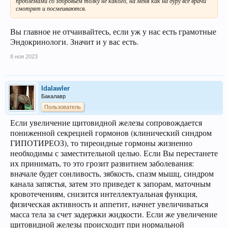
проблемами со здоровьем толку не какого, на меня как на дуру все врачи
смотрят и посмеиваются.
Вы главное не отчаивайтесь, если уж у нас есть грамотные
Эндокринологи. Значит и у вас есть.
8 ноя 2023
Idalawler
Бакалавр
Пользователь
Если увеличение щитовидной железы сопровождается
пониженной секрецией гормонов (клинический синдром
ГИПОТИРЕОЗ), то тиреоидные гормоны жизненно
необходимы с заместительной целью. Если Вы перестанете
их принимать, то это грозит развитием заболевания:
вначале будет сонливость, зябкость, спазм мышц, синдром
канала запястья, затем это приведет к запорам, маточным
кровотечениям, снизится интеллектуальная функция,
физическая активность и аппетит, начнет увеличиваться
масса тела за счет задержки жидкости. Если же увеличение
щитовидной железы происходит при нормальной