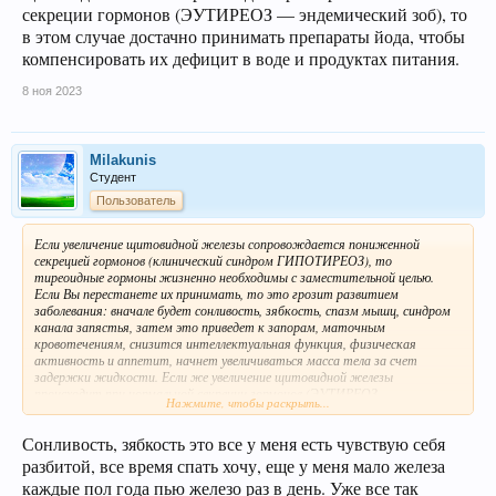
секреции гормонов (ЭУТИРЕОЗ — эндемический зоб), то
в этом случае достачно принимать препараты йода, чтобы
компенсировать их дефицит в воде и продуктах питания.
8 ноя 2023
Milakunis
Студент
Пользователь
Если увеличение щитовидной железы сопровождается пониженной
секрецией гормонов (клинический синдром ГИПОТИРЕОЗ), то
тиреоидные гормоны жизненно необходимы с заместительной целью.
Если Вы перестанете их принимать, то это грозит развитием
заболевания: вначале будет сонливость, зябкость, спазм мышц, синдром
канала запястья, затем это приведет к запорам, маточным
кровотечениям, снизится интеллектуальная функция, физическая
активность и аппетит, начнет увеличиваться масса тела за счет
задержки жидкости. Если же увеличение щитовидной железы
происходит при нормальной секреции гормонов (ЭУТИРЕОЗ —
Нажмите, чтобы раскрыть...
эндемический зоб), то в этом случае достачно принимать препараты
йода, чтобы компенсировать их дефицит в воде и продуктах питания.
Сонливость, зябкость это все у меня есть чувствую себя
разбитой, все время спать хочу, еще у меня мало железа
каждые пол года пью железо раз в день. Уже все так