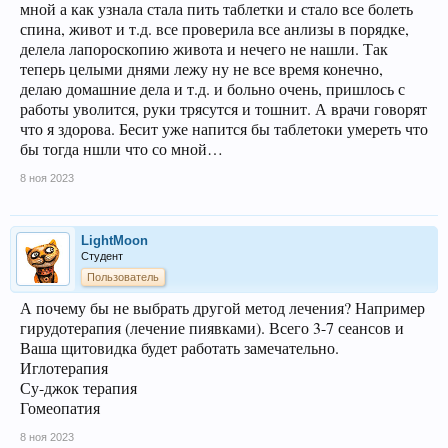
мной а как узнала стала пить таблетки и стало все болеть
спина, живот и т.д. все проверила все анлизы в порядке,
делела лапороскопию живота и нечего не нашли. Так
теперь целыми днями лежу ну не все время конечно,
делаю домашние дела и т.д. и больно очень, пришлось с
работы уволится, руки трясутся и тошнит. А врачи говорят
что я здорова. Бесит уже напится бы таблетоки умереть что
бы тогда ншли что со мной…
8 ноя 2023
LightMoon
Студент
Пользователь
А почему бы не выбрать другой метод лечения? Например
гирудотерапия (лечение пиявками). Всего 3-7 сеансов и
Ваша щитовидка будет работать замечательно.
Иглотерапия
Су-джок терапия
Гомеопатия
8 ноя 2023