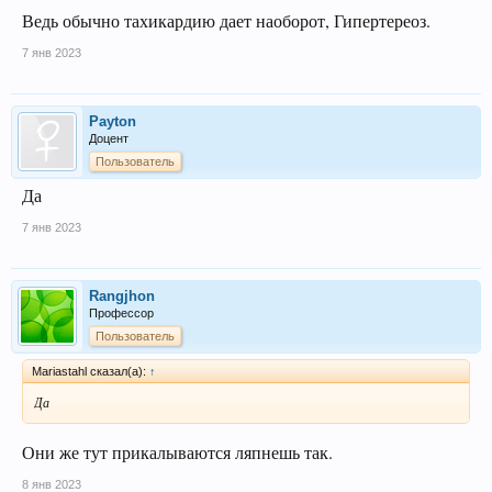
Ведь обычно тахикардию дает наоборот, Гипертереоз.
7 янв 2023
Payton
Доцент
Пользователь
Да
7 янв 2023
Rangjhon
Профессор
Пользователь
Mariastahl сказал(а):
↑
Да
Они же тут прикалываются ляпнешь так.
8 янв 2023