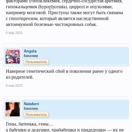
факторами (гипокликемия, сердечно-сосудистая аритмия,
гипокальцемия (hypoglycemia), цирроз) и опухолями,
например мозговой. Приступы также могут быть связаны
с гипотиреозом, который является наследственной
автоимунной болезнью чистокровных собак.
6 мар 2023
Angela
Бакалавр
Пользователь
Наверное генетический сбой в поколении ранее у одного
из родителей.
6 мар 2023
Nataferri
Бакалавр
Пользователь
Гены, батенька, гены…
а бабушки и дедушки, прабабушки и прадедушки — их не