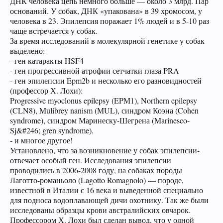
ДНК человека цепь немного больше — около 3 млрд. Пар
оснований. У собак, ДНК «упакована» в 39 хромосом, у
человека в 23. Эпилепсия поражает 1% людей и в 5-10 раз
чаще встречается у собак.
За время исследований в молекулярной генетике у собак
выделено:
- ген катаракты HSF4
- ген прогрессивной атрофии сетчатки глаза PRA
- ген эпилепсии Epm2b и несколько его разновидностей
(профессор Х. Лохи):
Progressive myoclonus epilepsy (EPM1), Northern epilepsy
(CLN8), Mulibrey nanism (MUL), синдром Коэна (Cohen
syndrome), синдром Маринеску-Шегрена (Marinesco-
Sj&#246; gren syndrome).
- и многое другое!
Установлено, что за возникновение у собак эпилепсии-
отвечает особый ген. Исследования эпилепсии
проводились в 2006-2008 году, на собаках породы
Лаготто-романьоло (Lagotto Romagnolo) — породе,
известной в Италии с 16 века и выведенной специально
для подноса водоплавающей дичи охотнику. Так же были
исследованы образцы крови австралийских овчарок.
Профессором Х. Лохи был сделан вывод, что у одной