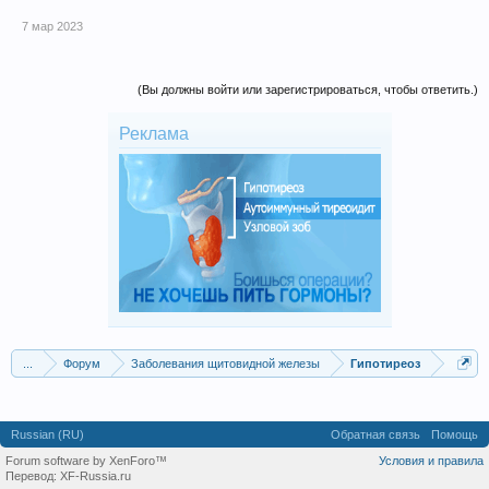
постоянно пополняется.
7 мар 2023
(Вы должны войти или зарегистрироваться, чтобы ответить.)
Реклама
...
Форум
Заболевания щитовидной железы
Гипотиреоз
Russian (RU)
Обратная связь
Помощь
Forum software by XenForo™
Условия и правила
Перевод:
XF-Russia.ru