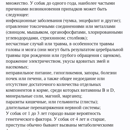
множество. У собак до одного года, наиболее частыми
причинами возникновения припадков может быть
следующее:
инфекционные заболевания (чумка, энцефалит и другие);
отравление токсичными соединениями или металлами
(свинцом, мышьяком, органофосфатами, хлорированными
углеводородами, стрихнином; столбняк);
несчастные случай или травма, в особенности травмы
головы и мозга (они могут быть результатом церебральной
травмы при рождении или грубого обращения с щенком),
поражение электричеством, укусы ядовитых змей и
насекомых;
неправильное питание, гипогликемия, запоры, болезни
почек или печени, а также общее недоедание или
отсутствие достаточного количества отдельных
компонентов в корме, среди которых витамины B и D,
минеральные соли, магний, марганец;
паразиты кишечные, или гельминты (глисты);
длительные перенапряжения нервной системы;
У собак от 1 до 3 лет гораздо выше вероятность
генетического фактора. У собак от 4 лет и старше,
приступы обычно бывают вызваны метаболическими