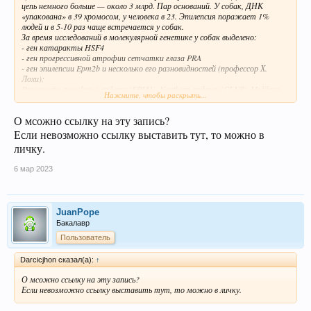
цепь немного больше — около 3 млрд. Пар оснований. У собак, ДНК
«упакована» в 39 хромосом, у человека в 23. Эпилепсия поражает 1%
людей и в 5-10 раз чаще встречается у собак.
За время исследований в молекулярной генетике у собак выделено:
- ген катаракты HSF4
- ген прогрессивной атрофии сетчатки глаза PRA
- ген эпилепсии Epm2b и несколько его разновидностей (профессор Х.
Лохи):
Progressive myoclonus epilepsy (EPM1), Northern epilepsy (CLN8), Mulibrey
Нажмите, чтобы раскрыть...
nanism (MUL), синдром Коэна (Cohen syndrome), синдром Маринеску-
Шегрена (Marinesco-Sj&#246; gren syndrome).
О мсожно ссылку на эту запись?
- и многое другое!
Установлено, что за возникновение у собак эпилепсии- отвечает особый
Если невозможно ссылку выставить тут, то можно в
ген. Исследования эпилепсии проводились в 2006-2008 году, на собаках
личку.
породы Лаготто-романьоло (Lagotto Romagnolo) — породе, известной в
Италии с 16 века и выведенной специально для подноса водоплавающей
6 мар 2023
дичи охотнику. Так же были исследованы образцы крови австралийских
овчарок.
Профессором Х. Лохи был сделан вывод, что у одной группы щенков
приступы эпилепсии наблюдались в возрасте 5-9 недель. У них же эпи-
JuanPope
приступы в течение последующей жизни НЕ наблюдались. У других
болезнь проявлялась в возрасте около года. Тесты показали, что
Бакалавр
симптомы эпилепсии, появившиеся в возрасте 1 года- однозначно
Пользователь
указывали на то, что собака больна.
Болезнь наследовалась рецессивно, то есть генетический дефект был
Darcicjhon сказал(а):
↑
унаследован щенком от обоих родителей. Причем, из разведения Х. Лохи
рекомендует в первую очередь выводить собак-носителей
О мсожно ссылку на эту запись?
ГОМОЗИГОТНОГО гена.
Если невозможно ссылку выставить тут, то можно в личку.
В Хельсинкском институте генетики находится банк ДНК, который
содержит около 20 000 образцов из 240 различных пород собак, и