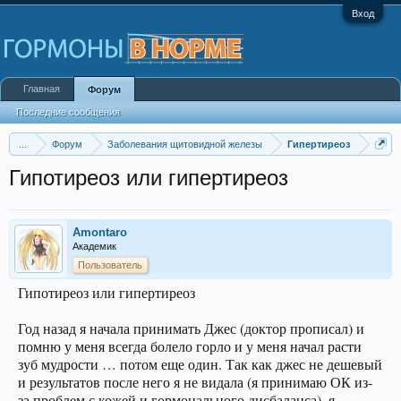
Вход
Главная
Форум
Последние сообщения
...
Форум
Заболевания щитовидной железы
Гипертиреоз
Гипотиреоз или гипертиреоз
Amontaro
Академик
Пользователь
Гипотиреоз или гипертиреоз
Год назад я начала принимать Джес (доктор прописал) и
помню у меня всегда болело горло и у меня начал расти
зуб мудрости … потом еще один. Так как джес не дешевый
и результатов после него я не видала (я принимаю ОК из-
за проблем с кожей и гормонального дисбаланса), я