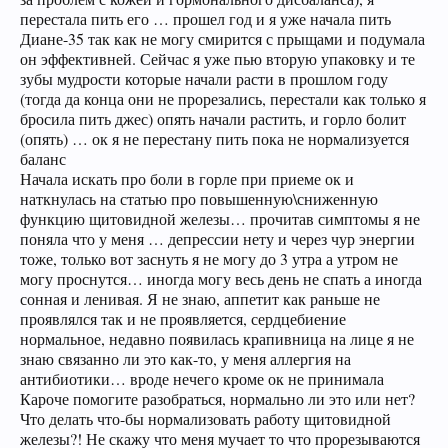
перестала пить его … прошел год и я уже начала пить
Диане-35 так как не могу смирится с прыщами и подумала
он эффективней. Сейчас я уже пью вторую упаковку и те
зубы мудрости которые начали расти в прошлом году
(тогда да конца они не прорезались, перестали как только я
бросила пить джес) опять начали растить, и горло болит
(опять) … ок я не перестану пить пока не нормализуется
баланс
Начала искать про боли в горле при приеме ок и
наткнулась на статью про повышенную\сниженную
функцию щитовидной железы… прочитав симптомы я не
поняла что у меня … депрессии нету и через чур энергии
тоже, только вот заснуть я не могу до 3 утра а утром не
могу проснутся… иногда могу весь день не спать а иногда
сонная и ленивая. Я не знаю, аппетит как раньше не
проявлялся так и не проявляется, сердцебиение
нормальное, недавно появилась крапивница на лице я не
знаю связанно ли это как-то, у меня аллергия на
антибиотики… вроде нечего кроме ок не принимала
Кароче помогите разобраться, нормально ли это или нет?
Что делать что-бы нормализовать работу щитовидной
железы?! Не скажу что меня мучает то что прорезываются