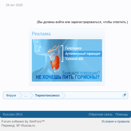
29 окт 2025
(Вы должны войти или зарегистрироваться, чтобы ответить.)
Реклама
Форум
...
Тиреотоксикоз
Russian (RU)
Обратная связь
Помощь
Forum software by XenForo™
Условия и правила
Перевод:
XF-Russia.ru