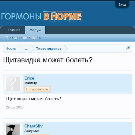
Вход
Главная
Форум
Последние сообщения
Форум
...
Тиреотоксикоз
Щитавидка может болеть?
Erice
Магистр
Пользователь
Щитавидка может болеть?
29 окт 2025
CharaSilv
Академик