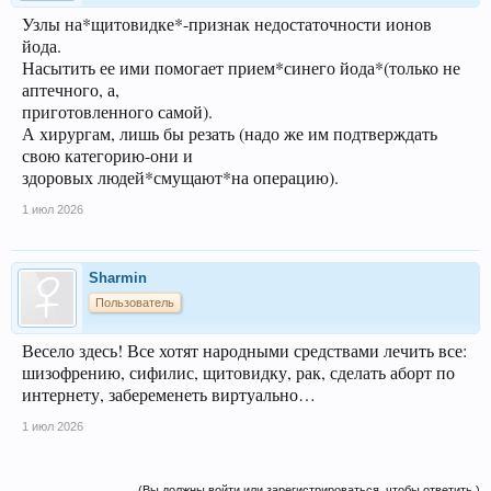
Узлы на*щитовидке*-признак недостаточности ионов
йода.
Насытить ее ими помогает прием*синего йода*(только не
аптечного, а,
приготовленного самой).
А хирургам, лишь бы резать (надо же им подтверждать
свою категорию-они и
здоровых людей*смущают*на операцию).
1 июл 2026
Sharmin
Пользователь
Весело здесь! Все хотят народными средствами лечить все:
шизофрению, сифилис, щитовидку, рак, сделать аборт по
интернету, забеременеть виртуально…
1 июл 2026
(Вы должны войти или зарегистрироваться, чтобы ответить.)