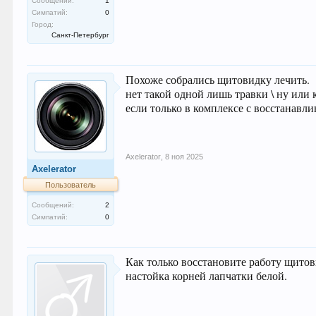
Сообщений:
1
Симпатий:
0
Город:
Санкт-Петербург
Похоже собрались щитовидку лечить.
нет такой одной лишь травки \ ну или 
если только в комплексе с восстанав
Axelerator
,
8 ноя 2025
Axelerator
Пользователь
Сообщений:
2
Симпатий:
0
Как только восстановите работу щито
настойка корней лапчатки белой.