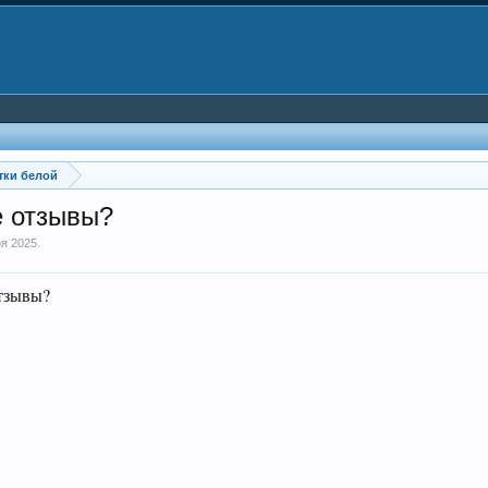
тки белой
е отзывы?
оя 2025
.
отзывы?