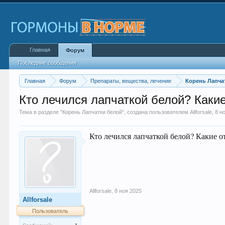
Главная
Форум
Последние сообщения
Главная
Форум
Препараты, вещества, лечение
Корень Лапча
Кто лечился лапчаткой белой? Каки
Тема в разделе "
Корень Лапчатки белой
", создана пользователем
Allforsale
,
8 н
Кто лечился лапчаткой белой? Какие 
Allforsale
,
8 ноя 2025
Allforsale
Пользователь