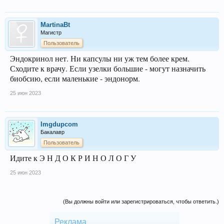
MartinaBt
Магистр
Пользователь
Эндокринол нет. Ни капсулы ни уж тем более крем.
Сходите к врачу. Если узелки большие - могут назначить
биобсию, если маленькие - эндонорм.
25 июн 2023
Imgdupcom
Бакалавр
Пользователь
Идите к Э Н Д О К Р И Н О Л О Г У
25 июн 2023
(Вы должны войти или зарегистрироваться, чтобы ответить.)
Реклама