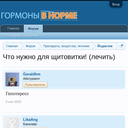
Вход
Главная
Форум
Последние сообщения
Главная
Форум
Препараты, вещества, лечение
Йодактив
Что нужно для щитовитки! (лечить)
Geraldhm
Абитуриент
Пользователь
Гипотиреоз
6 ноя 2025
LikaAng
Бакалавр