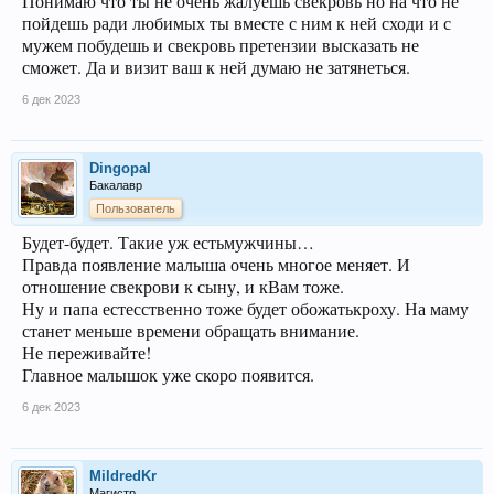
Понимаю что ты не очень жалуешь свекровь но на что не
пойдешь ради любимых ты вместе с ним к ней сходи и с
мужем побудешь и свекровь претензии высказать не
сможет. Да и визит ваш к ней думаю не затянеться.
6 дек 2023
Dingopal
Бакалавр
Пользователь
Будет-будет. Такие уж естьмужчины…
Правда появление малыша очень многое меняет. И
отношение свекрови к сыну, и кВам тоже.
Ну и папа естесственно тоже будет обожатькроху. На маму
станет меньше времени обращать внимание.
Не переживайте!
Главное малышок уже скоро появится.
6 дек 2023
MildredKr
Магистр