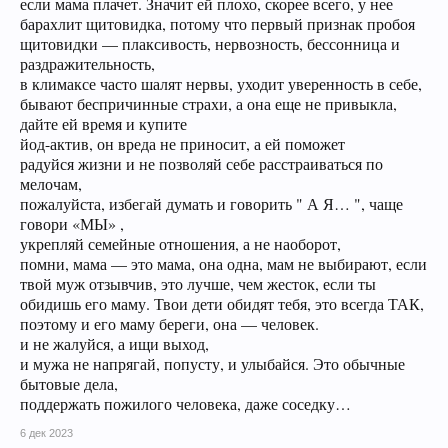
если мама плачет. Значит ей плохо, скорее всего, у нее
барахлит щитовидка, потому что первый признак пробоя
щитовидки — плаксивость, нервозность, бессонница и
раздражительность,
в климаксе часто шалят нервы, уходит уверенность в себе,
бывают беспричинные страхи, а она еще не привыкла,
дайте ей время и купите
йод-актив, он вреда не приносит, а ей поможет
радуйся жизни и не позволяй себе расстраиваться по
мелочам,
пожалуйста, избегай думать и говорить " А Я… ", чаще
говори «МЫ» ,
укрепляй семейные отношения, а не наоборот,
помни, мама — это мама, она одна, мам не выбирают, если
твой муж отзывчив, это лучше, чем жесток, если ты
обидишь его маму. Твои дети обидят тебя, это всегда ТАК,
поэтому и его маму береги, она — человек.
и не жалуйся, а ищи выход,
и мужа не напрягай, попусту, и улыбайся. Это обычные
бытовые дела,
поддержать пожилого человека, даже соседку…
6 дек 2023