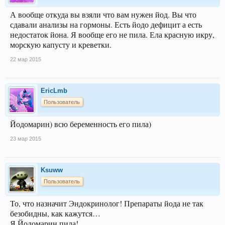
А вообще откуда вы взяли что вам нужен йод. Вы что
сдавали анализы на гормоны. Есть йодо дефицит а есть
недостаток йона. Я вообще его не пила. Ела красную икру,
морскую капусту и креветки.
22 мар 2015
EricLmb
Пользователь
Йодомарин) всю беременность его пила)
23 мар 2015
Ksuww
Пользователь
То, что назначит Эндокринолог! Препараты йода не так
безобидны, как кажутся…
Я Йодомарин пила!