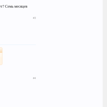
ет? Семь месяцев
#3
#4