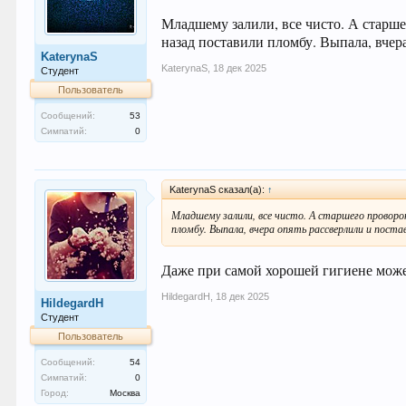
Младшему залили, все чисто. А старш
назад поставили пломбу. Выпала, вчер
KaterynaS
KaterynaS
,
18 дек 2025
Студент
Пользователь
Сообщений:
53
Симпатий:
0
KaterynaS сказал(а):
↑
Младшему залили, все чисто. А старшего проворо
пломбу. Выпала, вчера опять рассверлили и поста
Даже при самой хорошей гигиене може
HildegardH
,
18 дек 2025
HildegardH
Студент
Пользователь
Сообщений:
54
Симпатий:
0
Город:
Москва