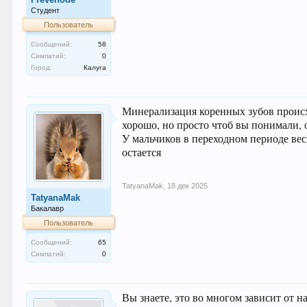
Студент
Пользователь
Сообщений:
58
Симпатий:
0
Город:
Калуга
Минерализация коренных зубов происхо
хорошо, но просто чтоб вы понимали, 
У мальчиков в переходном периоде весь
остается
TatyanaMak
,
18 дек 2025
TatyanaMak
Бакалавр
Пользователь
Сообщений:
65
Симпатий:
0
Вы знаете, это во многом зависит от н