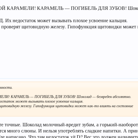
КАКОЙ КАРАМЕЛИ! КАРАМЕЛЬ — ПОГИБЕЛЬ ДЛЯ ЗУБОВ! Шоко
Д. Их недостаток может вызывать плохое усвоение кальция.
ь проверят щитовидную железу. Гипофункция щитовидки может к
енности.
АМЕЛИ! КАРАМЕЛЬ — ПОГИБЕЛЬ ДЛЯ ЗУБОВ! Шоколад — безвреден абсолютно.
достаток может вызывать плохое усвоение кальция.
т щитовидную железу. Гипофункция щитовидки может как-то влиять на состояние
те точные. Шоколад молочный-вредит зубам, а горький-наоборот
яется много слюны. И нельзя употреблять сладкие напитки. А пр
Где написано. Что там недостаток vit D? Вес это должен назначи