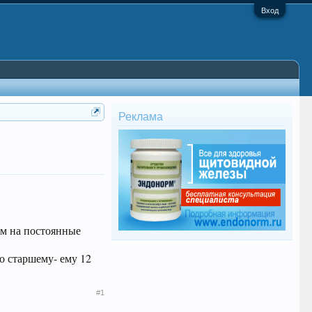
Вход
Реклама
ям на постоянные
о старшему- ему 12
#1