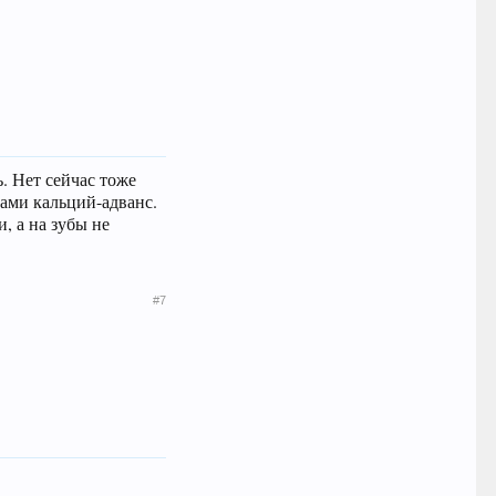
. Нет сейчас тоже
сами кальций-адванс.
, а на зубы не
#7