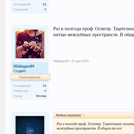
Сообщений:
53
Симпатий:
0
Раз в полгода проф. Осмотр. Тщатель
нитью межзубных пространств. В обще
HildegardH
,
18 дек 2025
HildegardH
Студент
Пользователь
Сообщений:
54
Симпатий:
0
Город:
Москва
Norika сказал(а):
↑
Раз в полгода проф. Осмотр. Тщательная гигие
межзубных пространств. В общем-то все