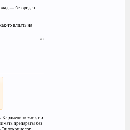
лад — безвреден
ак-то влиять на
#8
. Карамель можно, но
инимать препараты без
ть Эндокринолог