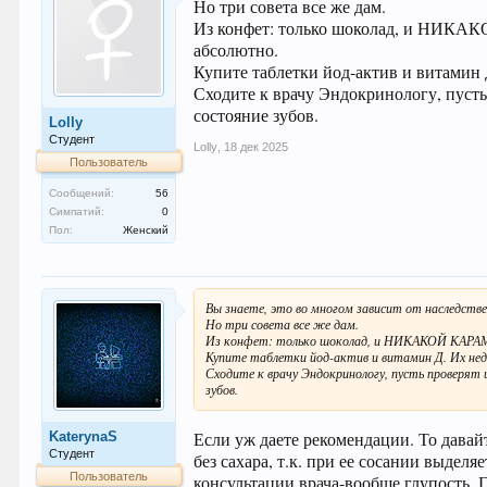
Но три совета все же дам.
Из конфет: только шоколад, и НИ
абсолютно.
Купите таблетки йод-актив и витамин 
Сходите к врачу Эндокринологу, пуст
состояние зубов.
Lolly
Студент
Lolly
,
18 дек 2025
Пользователь
Сообщений:
56
Симпатий:
0
Пол:
Женский
Вы знаете, это во многом зависит от наследств
Но три совета все же дам.
Из конфет: только шоколад, и НИКАКОЙ КАР
Купите таблетки йод-актив и витамин Д. Их не
Сходите к врачу Эндокринологу, пусть проверя
зубов.
Если уж даете рекомендации. То давай
KaterynaS
Студент
без сахара, т.к. при ее сосании выдел
Пользователь
консультации врача-вообще глупость. 