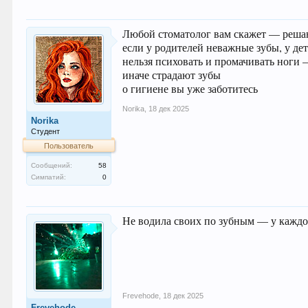
Любой стоматолог вам скажет — реш
если у родителей неважные зубы, у де
нельзя психовать и промачивать ноги 
иначе страдают зубы
о гигиене вы уже заботитесь
Norika
,
18 дек 2025
Norika
Студент
Пользователь
Сообщений:
58
Симпатий:
0
Не водила своих по зубным — у каждо
Frevehode
,
18 дек 2025
Frevehode