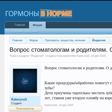
Главная
Форум
Последние сообщения
Главная
Форум
Препараты, вещества, лечение
Йодактив
Вопрос стоматологам и родителям. 
Тема в разделе "
Йодактив
", создана пользователем
KaterynaS
,
18 дек 2025
.
Вопрос стоматологам и родителям. О д
Какие процедуры\обработки помогут с
зубы?
Дети приучены тщательно чистить зубы
лет, ставим уже вторую пломбу на кор
KaterynaS
Студент
KaterynaS
,
18 дек 2025
Пользователь