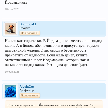
Йодомарина?
10 сен 2025
DomingaCl
Студент
Пользователь
Нельзя категорически. В Йодомарине имеется лишь иодид
калия. А в йодокомбе помимо него присутствует гормон
щитовидной железы. Этак недолго беременность
прекратить от жадности. Если жаль денег, купите
отечественный аналог Йодомарина, который так и
называется иодид калия. Раза в два дешевле будет.
10 сен 2025
AlyciaCre
Профессор
Пользователь
Нельзя категорически. В Йодомарине имеется лишь иодид калия. А в