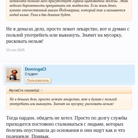
йодокомбе помимо него присутствует гормон щитовидной железы. Этак
недолго беременность прекратить от жадности. Если жаль денег,
купите отечественный аналог Йодомарина, который так и называется
иодид калия. Раза в два дешевле будет.
Не в деньгах дело, просто лежит лекарство, вот и думаю с
пользой употребить или выкинуть. Значит на мусорку,
рисковать нельзя!
10 сен 2025
DomingaCl
Студент
Пользователь
AlyciaCre сказал(а):
↑
Не в деньгах дело, просто лежит лекарство, вот и думаю с пользой
употребить или выкинуть. Значит на мусорку, рисковать нельзя!
Тогда пардон, обидеть не хотел. Просто по долгу службы
приходится постоянно сталкиваться с людьми, которых
болезнь опустошила до основания и они ищут как и что
подешевле. Привык.