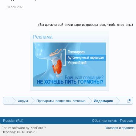
10 сен 2025
(Вы должны войти или зарегистрироваться, чтобы ответить.)
Реклама
...
Форум
Препараты, вещества, лечение
Йодомарин
Russian (RU)
Обратная связь
Помощь
Forum software by XenForo™
Условия и правила
Перевод:
XF-Russia.ru