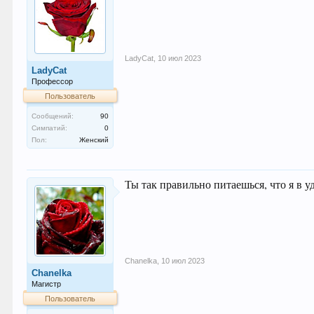
LadyCat
,
10 июл 2023
LadyCat
Профессор
Пользователь
Сообщений:
90
Симпатий:
0
Пол:
Женский
Ты так правильно питаешься, что я в у
Chanelka
,
10 июл 2023
Chanelka
Магистр
Пользователь