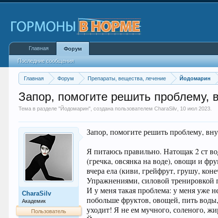
Главная
Форум
Последние сообщения
Главная
Форум
Препараты, вещества, лечение
Йодомарин
Запор, помогите решить проблему, в
Тема в разделе "
Йодомарин
", создана пользователем
CharaSilv
,
10 июл 2023
.
Запор, помогите решить проблему, вну
Я питаюсь правильно. Натощак 2 ст во
(гречка, овсянка на воде), овощи и фр
вчера ела (киви, грейфрут, грушу, ко
Упражнениями, силовой тренировкой п
И у меня такая проблема: у меня уже нет
CharaSilv
побольше фруктов, овощей, пить воды,
Академик
уходит! Я не ем мучного, соленого, ж
Пользователь