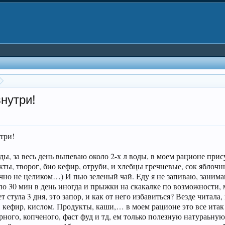
нутри!
три!
ды, за весь день выпеваю около 2-х л воды, в моем рационе при
укты, творог, био кефир, отруби, и хлебцы гречневые, сок ябло
нечно не целиком…) И пью зеленый чай. Еду я не запиваю, занима
о 30 мин в день иногда и прыжки на скакалке по возможности
 стула 3 дня, это запор, и как от него избавиться? Везде читала, 
 кефир, кислом. Продукты, каши,… в моем рационе это все итак
ирного, копченого, фаст фуд и тд, ем только полезную натураьну