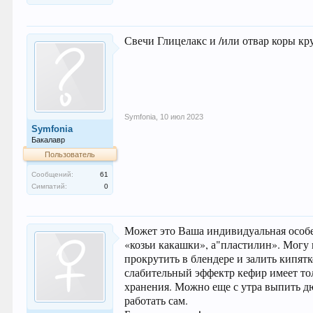
Свечи Глицелакс и /или отвар коры к
Symfonia
,
10 июл 2023
Symfonia
Бакалавр
Пользователь
Сообщений:
61
Симпатий:
0
Может это Ваша индивидуальная особе
«козьи какашки», а"пластилин». Могу 
прокрутить в блендере и залить кипят
слабительный эффектр кефир имеет тол
хранения. Можно еще с утра выпить д
работать сам.