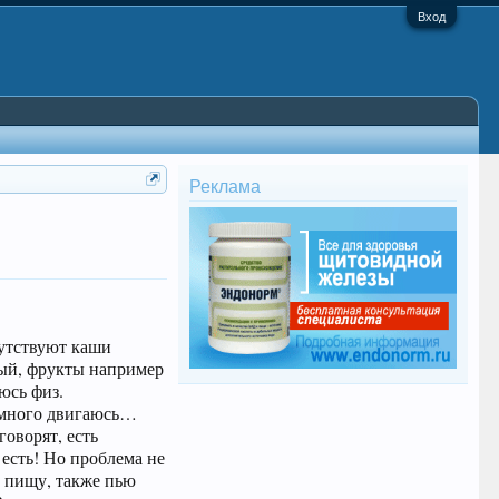
Вход
Реклама
сутствуют каши
чный, фрукты например
юсь физ.
, много двигаюсь…
говорят, есть
 есть! Но проблема не
ю пищу, также пью