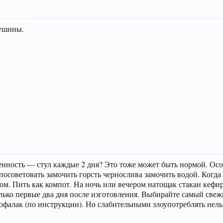
рушины.
нность — стул каждые 2 дня? Это тоже может быть нормой. Осо
посоветовать замочить горсть чернослива замочить водой. Когда
ком. Пить как компот. На ночь или вечером натощак стакан кефи
ько первые два дня после изготовления. Выбирайте самый свеж
юфалак (по инструкции). Но слабительными злоупотреблять нел