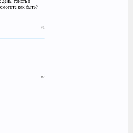
день, тоисть в
 помогите как быть?
#1
#2