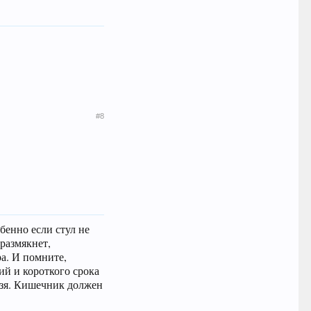
#8
бенно если стул не
 размякнет,
ра. И помните,
ий и короткого срока
ьзя. Кишечник должен