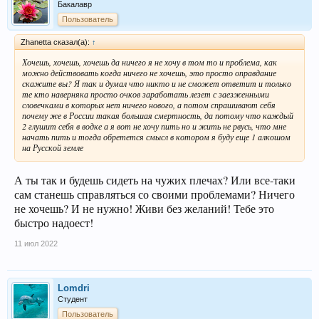
Бакалавр
Пользователь
Zhanetta сказал(а):
↑
Хочешь, хочешь, хочешь да ничего я не хочу в том то и проблема, как
можно действовать когда ничего не хочешь, это просто оправдание
скажите вы? Я так и думал что никто и не сможет ответит и только
те кто наверняка просто очков заработать лезет с заезженными
словечками в которых нет ничего нового, а потом спрашивают себя
почему же в России такая большая смертность, да потому что каждый
2 глушит себя в водке а я вот не хочу пить но и жить не рвусь, что мне
начать пить и тогда обретется смысл в котором я буду еще 1 алкошом
на Русской земле
А ты так и будешь сидеть на чужих плечах? Или все-таки
сам станешь справляться со своими проблемами? Ничего
не хочешь? И не нужно! Живи без желаний! Тебе это
быстро надоест!
11 июл 2022
Lomdri
Студент
Пользователь