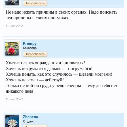
- Давно ли у Вас такое состояние? Длится ли оно непрерывно?
Пользователь
Вы правы, органы человека, то, как они функционируют, влияет на его
жизнь. Та же поджелудочная железа может работать так, что человек
Не надо искать причины в своих органах. Надо поискать
будет испытывать беспричинный страх.
эти причины в своих поступках.
Если Вы считаете проблему достаточно серьезной, можете сходить к
психологу, причем анонимно. Выпивка в такой ситуации не поможет, а
только усугубит ее.
11 июл 2022
Krempy
Бакалавр
Пользователь
Хватит искать оправдания и виноватых!
Хочешь погружаться дальше — погружайся!
Хочешь понять, как это случилось — шевели мозгами!
Хочешь перемен — действуй!
Только не ной на груди у человечества — ему до тебя нет
никакого дела!
11 июл 2022
Zhanetta
Студент