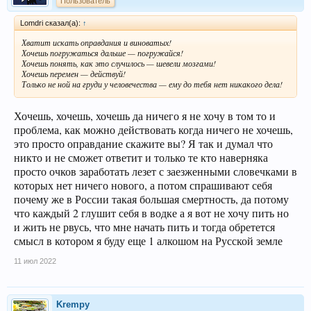
Пользователь
Lomdri сказал(а):
↑
Хватит искать оправдания и виноватых!
Хочешь погружаться дальше — погружайся!
Хочешь понять, как это случилось — шевели мозгами!
Хочешь перемен — действуй!
Только не ной на груди у человечества — ему до тебя нет никакого дела!
Хочешь, хочешь, хочешь да ничего я не хочу в том то и
проблема, как можно действовать когда ничего не хочешь,
это просто оправдание скажите вы? Я так и думал что
никто и не сможет ответит и только те кто наверняка
просто очков заработать лезет с заезженными словечками в
которых нет ничего нового, а потом спрашивают себя
почему же в России такая большая смертность, да потому
что каждый 2 глушит себя в водке а я вот не хочу пить но
и жить не рвусь, что мне начать пить и тогда обретется
смысл в котором я буду еще 1 алкошом на Русской земле
11 июл 2022
Krempy