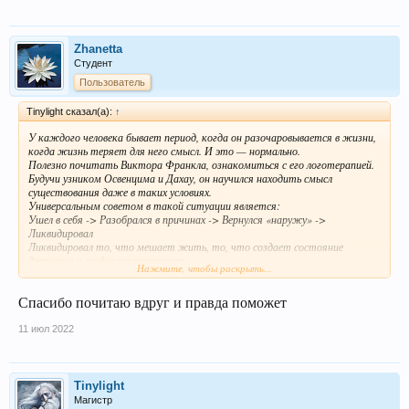
Zhanetta
Студент
Пользователь
Tinylight сказал(а):
↑
У каждого человека бывает период, когда он разочаровывается в жизни,
когда жизнь теряет для него смысл. И это — нормально.
Полезно почитать Виктора Франкла, ознакомиться с его логотерапией.
Будучи узником Освенцима и Дахау, он научился находить смысл
существования даже в таких условиях.
Универсальным советом в такой ситуации является:
Ушел в себя -> Разобрался в причинах -> Вернулся «наружу» ->
Ликвидировал
Ликвидировал то, что мешает жить, то, что создает состояние
депрессии и неудовлетворенности.
Нажмите, чтобы раскрыть...
Однако не каждый способен разобраться в себе.
Для того чтобы дать Вам действенный совет, надо побольше знать о
Спасибо почитаю вдруг и правда поможет
Вашей жизни:
- Где и с кем Вы живете?
- Чем занимаетесь?
11 июл 2022
- Какие у Вас интересы?
- Есть ли у Вас друзья? Много ли их?
- Как обстоят дела на личном фронте?
- Не происходило ли с Вами в последнее время что-то такое, что «выбило
Tinylight
Вас из колеи»?
Магистр