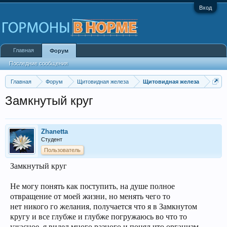
Вход
Главная
Форум
Последние сообщения
Главная
Форум
Щитовидная железа
Щитовидная железа
Замкнутый круг
Zhanetta
Студент
Пользователь
Замкнутый круг
Не могу понять как поступить, на душе полное
отвращение от моей жизни, но менять чего то
нет никого го желания, получается что я в Замкнутом
кругу и все глубже и глубже погружаюсь во что то
ужасное, я видел много разного и понял что организм