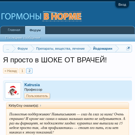
Вход
Главная
Форум
Последние сообщения
...
Форум
Препараты, вещества, лечение
Йодомарин
Я просто в ШОКЕ ОТ ВРАЧЕЙ!
< Назад
1
2
Katrusia
Профессор
Пользователь
KirbyGsy сказал(а):
↑
Полностью поддерживаю! Навыписывают — глаз да глаз за ними! Очень
страшно! И кроме нас самих о наших малышах никто не задумывается. А
раз вы фармацевт, не подскажете заодно: курантил мне выписали на 15
неделе просто так, «для профилактики» — стоит его пить, если нет
никаких к этому показаний?