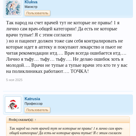
Klukva
Магистр
Пользователь
Так народ на счет врачей тут не которые не правы! 1 я
лично сам врач-общей категории! Да есть не которые
врачи тупые! Я с этим согласен
) но и пациент должен тоже сам себя контралировать не
которые идет в аптеку и покупают лекарство и пьют не
читая рекомендации итд…. Врач всегда ошибается итд….
Лично я тьфу… тьфу… тьфу…. Не делаю ошибок хоть я
молодой…. Врачи не тупые а тупые врачи это кто те у вас
на поликлиниках работают…. ТОЧКА!
5 ноя 2025
Katrusia
Профессор
Пользователь
Rvdxj сказал(а):
↑
Так народ на счет врачей тут не которые не правы! 1 я лично сам врач-
общей категории! Да есть не которые врачи тупые! Я с этим согласен