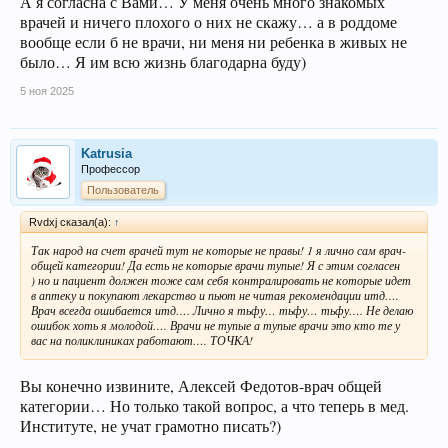
А я согласна с Вами… У меня очень много знакомых
врачей и ничего плохого о них не скажу… а в роддоме
вообще если б не врачи, ни меня ни ребенка в живых не
было… Я им всю жизнь благодарна буду)
5 ноя 2025
Katrusia
Профессор
Пользователь
Rvdxj сказал(а):
↑
Так народ на счет врачей тут не которые не правы! 1 я лично сам врач-
общей категории! Да есть не которые врачи тупые! Я с этим согласен
) но и пациент должен тоже сам себя контралировать не которые идет
в аптеку и покупают лекарство и пьют не читая рекомендации итд….
Врач всегда ошибается итд…. Лично я тьфу… тьфу… тьфу…. Не делаю
ошибок хоть я молодой…. Врачи не тупые а тупые врачи это кто те у
вас на поликлиниках работают…. ТОЧКА!
Вы конечно извините, Алексей Федотов-врач общей
категории… Но только такой вопрос, а что теперь в мед.
Институте, не учат грамотно писать?)