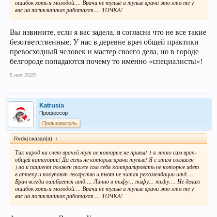
ошибок хоть я молодой…. Врачи не тупые а тупые врачи это кто те у
вас на поликлиниках работают…. ТОЧКА!
Вы извините, если я вас задела, я согласна что не все такие
безответственные, У нас в деревне врач общей практики
превосходный человек и мастер своего дела, но в городе
белгороде попадаются почему то именно «специалисты»!
5 ноя 2025
Katrusia
Профессор
Пользователь
Rvdxj сказал(а):
↑
Так народ на счет врачей тут не которые не правы! 1 я лично сам врач-
общей категории! Да есть не которые врачи тупые! Я с этим согласен
) но и пациент должен тоже сам себя контралировать не которые идет
в аптеку и покупают лекарство и пьют не читая рекомендации итд….
Врач всегда ошибается итд…. Лично я тьфу… тьфу… тьфу…. Не делаю
ошибок хоть я молодой…. Врачи не тупые а тупые врачи это кто те у
вас на поликлиниках работают…. ТОЧКА!