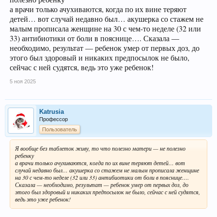
а врачи только ачухиваются, когда по их вине теряют
детей… вот случай недавно был… акушерка со стажем не
малым прописала женщине на 30 с чем-то неделе (32 или
33) антибиотики от боли в пояснице…. Сказала —
необходимо, результат — ребенок умер от первых доз, до
этого был здоровый и никаких предпосылок не было,
сейчас с ней судятся, ведь это уже ребенок!
5 ноя 2025
Katrusia
Профессор
Пользователь
Я вообще без таблеток живу, то что полезно матери — не полезно
ребенку
а врачи только ачухиваются, когда по их вине теряют детей… вот
случай недавно был… акушерка со стажем не малым прописала женщине
на 30 с чем-то неделе (32 или 33) антибиотики от боли в пояснице….
Сказала — необходимо, результат — ребенок умер от первых доз, до
этого был здоровый и никаких предпосылок не было, сейчас с ней судятся,
ведь это уже ребенок!