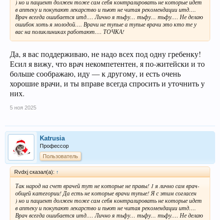
) но и пациент должен тоже сам себя контралировать не которые идет
в аптеку и покупают лекарство и пьют не читая рекомендации итд….
Врач всегда ошибается итд…. Лично я тьфу… тьфу… тьфу…. Не делаю
ошибок хоть я молодой…. Врачи не тупые а тупые врачи это кто те у
вас на поликлиниках работают…. ТОЧКА!
Да, я вас поддерживаю, не надо всех под одну гребенку!
Есил я вижу, что врач некомпетентен, я по-житейски и то
больше соображаю, иду — к другому, и есть очень
хорошие врачи, и ты вправе всегда спросить и уточнить у
них.
5 ноя 2025
Katrusia
Профессор
Пользователь
Rvdxj сказал(а):
↑
Так народ на счет врачей тут не которые не правы! 1 я лично сам врач-
общей категории! Да есть не которые врачи тупые! Я с этим согласен
) но и пациент должен тоже сам себя контралировать не которые идет
в аптеку и покупают лекарство и пьют не читая рекомендации итд….
Врач всегда ошибается итд…. Лично я тьфу… тьфу… тьфу…. Не делаю