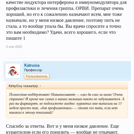
качестве индуктора интерферона и иммуномодулятора для
профилактики и лечения гриппа, ОРВИ. Препарат очень
хороший, но его к сожалению назначают всем, мне тоже
назначали, но у меня низкое давление, поэтому пить не
стала, а то вообще упала бы. Вы врачи спросите а точно
это вам необходимо? Удачи, всего хорошего, если что
пишите 1
5 ноя 2025
Katrusia
Профессор
Пользователь
KirbyGsy сказал(а):
↑
Полностью поддерживаю! Навыписывают — глаз да глаз за ними! Очень
страшно! И кроме нас самих о наших малышах никто не задумывается. А
раз вы фармацевт, не подскажете заодно: курантил мне выписали на 15
неделе просто так, «для профилактики» — стоит его пить, если нет
никаких к этому показаний?
Спасибо за ответы. Вот и у меня низкое давление. Еще
курантилом если его понизить — вообще не откачают.