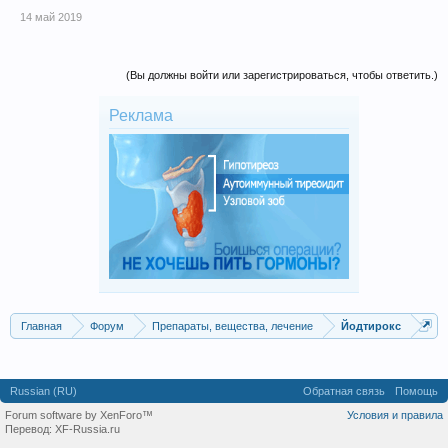
14 май 2019
(Вы должны войти или зарегистрироваться, чтобы ответить.)
Реклама
Главная
Форум
Препараты, вещества, лечение
Йодтирокс
Russian (RU)
Обратная связь
Помощь
Forum software by XenForo™
Условия и правила
Перевод:
XF-Russia.ru