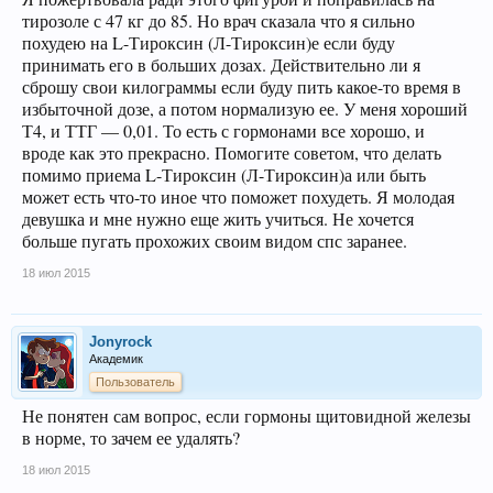
тирозоле с 47 кг до 85. Но врач сказала что я сильно
похудею на L-Тироксин (Л-Тироксин)е если буду
принимать его в больших дозах. Действительно ли я
сброшу свои килограммы если буду пить какое-то время в
избыточной дозе, а потом нормализую ее. У меня хороший
Т4, и ТТГ — 0,01. То есть с гормонами все хорошо, и
вроде как это прекрасно. Помогите советом, что делать
помимо приема L-Тироксин (Л-Тироксин)а или быть
может есть что-то иное что поможет похудеть. Я молодая
девушка и мне нужно еще жить учиться. Не хочется
больше пугать прохожих своим видом спс заранее.
18 июл 2015
Jonyrock
Академик
Пользователь
Не понятен сам вопрос, если гормоны щитовидной железы
в норме, то зачем ее удалять?
18 июл 2015