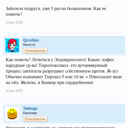
Заболела подруга, уже 5 раз на больничном. Как ее
помочь?
10 дек 2025
Qzcolips
Магистр
Пользователь
Как помочь? Лечиться у Эндокринолога! Какие, нафиг,
народные ср-ва! Тиреотоксикоз- это аутоиммунный
процесс (антитела разрушают собственную щитов. Ж-зу)
Обычно назначают Тирозол 5 или 10 мг + П/воспалит мази
на обл. Железы, и Конкор при сердцебиении
10 дек 2025
Yadviga
Бакалавр
Пользователь
Успокоить и настроить на длительное медикоментозное